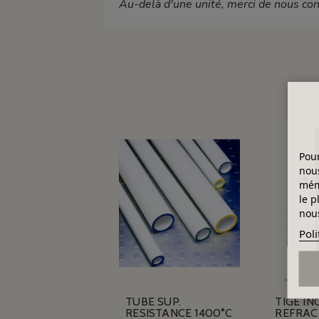
Au-delà d'une unité, merci de nous conta
Pour
nous
mémo
le p
nous
Poli
TUBE SUP.
TIGE IN
RESISTANCE 1400°C
REFRACT