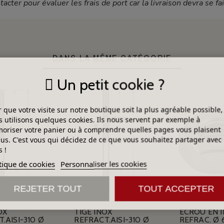
cter pour évaluer les frais de port car la livraison devra se fa
DANS LA MÊME CATÉGORIE
Un petit cookie ?
 que votre visite sur notre boutique soit la plus agréable possible,
 utilisons quelques cookies. Ils nous servent par exemple à
riser votre panier ou à comprendre quelles pages vous plaisent
lus. C'est vous qui décidez de ce que vous souhaitez partager avec
 !
tique de cookies
Personnaliser les cookies
REJETER TOUT
TOUT ACCEPTER
OX
TIGE INOX
ECROU EN 
.AISI-310 Ø
REFRACT.AISI-310 Ø
REFRAC. Ø 