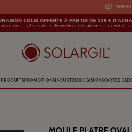
FERMETURE DU SITE E
VRAISON COLIS OFFERTE À PARTIR DE 129 € D'ACH
poids maximum 28 kg - commande passée sur solargil.com - livraison à domici
 PRODUITS
PROMOTIONS
INDUSTRIE
OCCASIONS
CARTES CAD
MOULE PLATRE OVAL