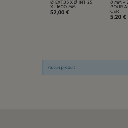
Ø EXT.35 X Ø INT 25
8 MM +
X L1600 MM
POUR A
CER
52,00 €
5,20 €
Aucun produit