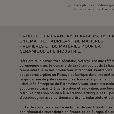
J'accepte les conditions gén
Vous pouvez vous désinscrir
PRODUCTEUR FRANÇAIS D’ARGILES, D’OCR
D’HÉMATITE. FABRICANT DE MATIÈRES
PREMIÈRES ET DE MATÉRIEL POUR LA
CÉRAMIQUE ET L’INDUSTRIE.
Héritière d’un savoir-faire séculaire, Solargil est une réfé
européenne dans le domaine de la céramique et de la hau
température. À la fois producteur et fabricant, l’entreprise 
ses propres argiles en Puisaye et fabrique dans ses atelie
large gamme de pâtes céramiques, fours et équipement.
Labellisée Entreprise du Patrimoine Vivant, cette distincti
souligne sa capacité à lier tradition et innovation, une forc
retrouve dans son soutien à la création artistique et lui p
d’accompagner avec pertinence artisans, industriels et part
Forte de son site de vente en ligne, de ses 4 boutiques
son réseau de revendeurs en France et en Europe, Solar