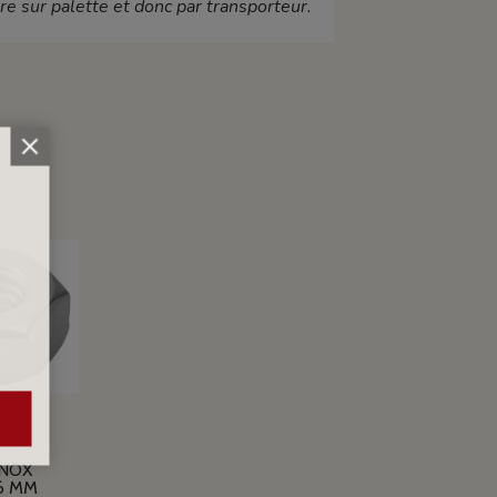
ire sur palette et donc par transporteur.
INOX
6 MM