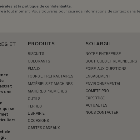
érales et la politique de confidentialité.
e à tout moment. Vous trouverez pour cela nos informations de contact dans les 
PRODUITS
SOLARGIL
ES ET
BISCUITS
NOTRE ENTREPRISE
COLORANTS
BOUTIQUES ET REVENDEURS
ÉMAUX
FOIRE AUX QUESTIONS
rence
FOURS ET RÉFRACTAIRES
ENGAGEMENT
te
MATÉRIELS ET MACHINES
ENVIRONNEMENTAL
extrait
COMPTE PRO
MATIÈRES PREMIÈRES
rs une
EXPERTISE
OUTILS
on
ACTUALITÉS
TERRES
e qui se
NOUS CONTACTER
LIBRAIRIE
ermet
iculiers.
OCCASIONS
CARTES CADEAUX
 et de
gil