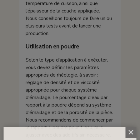
température de cuisson, ainsi que
l'épaisseur de la couche appliquée.
Nous conseillons toujours de faire un ou
plusieurs tests avant de lancer une
production.
Utilisation en poudre
Selon le type d'application à exécuter,
vous devez définir les paramètres
appropriés de rhéologie, à savoir :
réglage de densité et de viscosité
appropriée pour chaque système
d'émaillage. Le pourcentage d'eau par
rapport à la poudre dépend su système
d'émaillage et de la porosité de la pièce.
Nous recommandons de commencer par
le rapport 1 poudre pour 1 eau, puis
ajuster avec des additifs sin nécessaire.