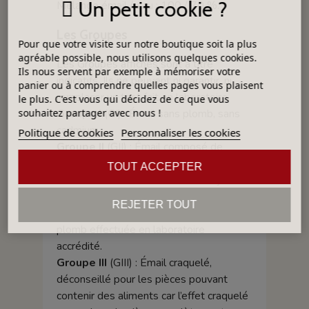
Un petit cookie ?
Mélange émail / eau : 100 / 70 %.
Les Groupes
Pour que votre visite sur notre boutique soit la plus
agréable possible, nous utilisons quelques cookies.
Les Groupes affichés sont à titre
Ils nous servent par exemple à mémoriser votre
indicatifs. Ils ne peuvent ni garantir, ni
panier ou à comprendre quelles pages vous plaisent
remplacer un test fait en laboratoire.
le plus. C'est vous qui décidez de ce que vous
souhaitez partager avec nous !
Groupe I
(GI) : Émail sans plomb, sans
cadmium
Politique de cookies
Personnaliser les cookies
Groupe II
(GII) : Émail composé de
frittes de plomb. Afin de certifier
TOUT ACCEPTER
l’utilisation dans la fabrication d’objets
culinaires, les pièces finies doivent être
REJETER TOUT
soumises à une analyse de solubilité du
plomb effectuée en laboratoire
accrédité.
Groupe III
(GIII) : Émail craquelé,
déconseillé pour les pièces pouvant
contenir des aliments car l’effet craquelé