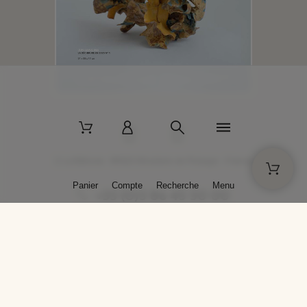
2 La Bâtisse - 89520 Moutiers-en-Puisaye - France
Panier
Compte
Recherche
Menu
+33 (0)3 86 45 50 00
* Livraison gratuite pour les commandes passées sur solargil.com dès
129,00 € TTC d'achat, pour un poids global, emballage inclus, de 30 kg
maximum en France métropolitaine.
Crédits photos : Photos publiées avec l’aimable autorisation des
artistes. Toute reproduction ou diffusion sans leur autorisation est