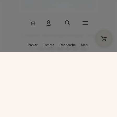
2 La Bâtisse - 89520 Moutiers-en-Puisaye - France
Panier
Compte
Recherche
Menu
+33 (0)3 86 45 50 00
* Livraison gratuite pour les commandes passées sur solargil.com dès
129,00 € TTC d'achat, pour un poids global, emballage inclus, de 30 kg
maximum en France métropolitaine.
Crédits photos : Photos publiées avec l’aimable autorisation des
artistes. Toute reproduction ou diffusion sans leur autorisation est
interdite.
Conception
AP Design
Copyright © 2025 SOLARGIL - Tous droits réservés