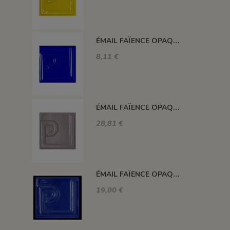
ÉMAIL FAÏENCE OPAQUE SANS PLOMB MAT BLEU FONCÉ EMSP13
8,11 €
ÉMAIL FAÏENCE OPAQUE SANS PLOMB MAT GRIS MOYEN 1KG EMSP16LL
28,81 €
ÉMAIL FAÏENCE OPAQUE CRAQUELÉ BRILLANT BLEU ROI 5934 ancien E31018/4
19,00 €