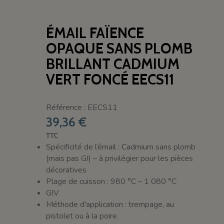
ÉMAIL FAÏENCE
OPAQUE SANS PLOMB
BRILLANT CADMIUM
VERT FONCÉ EECS11
Référence : EECS11
39,36 €
TTC
Spécificité de l’émail : Cadmium sans plomb
(mais pas GI) – à privilégier pour les pièces
décoratives
Plage de cuisson : 980 °C – 1 080 °C
GIV
Méthode d'application : trempage, au
pistolet ou à la poire.