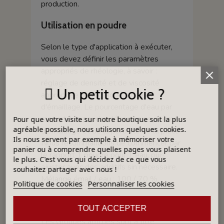
production.
Utilisation en poudre
Selon le type d'application à exécuter,
vous devez définir les paramètres
appropriés de rhéologie, à savoir :
réglage de densité et de viscosité
Un petit cookie ?
appropriée pour chaque système
d'émaillage. Le pourcentage d'eau par
rapport à la poudre dépend su système
Pour que votre visite sur notre boutique soit la plus
agréable possible, nous utilisons quelques cookies.
d'émaillage et de la porosité de la pièce.
Ils nous servent par exemple à mémoriser votre
Nous recommandons de commencer par
panier ou à comprendre quelles pages vous plaisent
le rapport 1 poudre pour 1 eau, puis
le plus. C'est vous qui décidez de ce que vous
ajuster avec des additifs sin nécessaire.
souhaitez partager avec nous !
Mélange émail / eau : 100 / 70 %.
Politique de cookies
Personnaliser les cookies
Les Groupes
TOUT ACCEPTER
Les Groupes affichés sont à titre