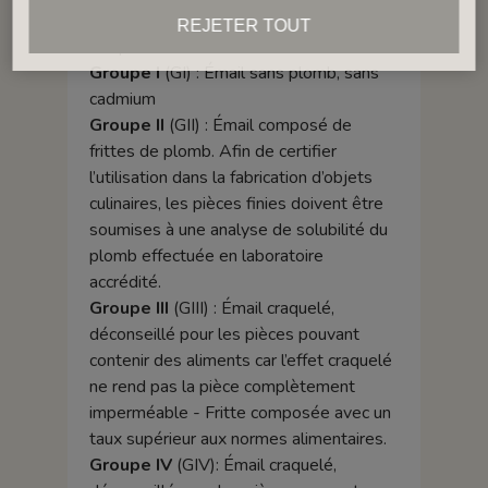
indicatifs. Ils ne peuvent ni garantir, ni
REJETER TOUT
remplacer un test fait en laboratoire.
Groupe I
(GI) : Émail sans plomb, sans
cadmium
Groupe II
(GII) : Émail composé de
frittes de plomb. Afin de certifier
l’utilisation dans la fabrication d’objets
culinaires, les pièces finies doivent être
soumises à une analyse de solubilité du
plomb effectuée en laboratoire
accrédité.
Groupe III
(GIII) : Émail craquelé,
déconseillé pour les pièces pouvant
contenir des aliments car l’effet craquelé
ne rend pas la pièce complètement
imperméable - Fritte composée avec un
taux supérieur aux normes alimentaires.
Groupe IV
(GIV): Émail craquelé,