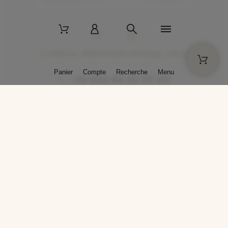
2 La Bâtisse - 89520 Moutiers-en-Puisaye - France
Panier
Compte
Recherche
Menu
+33 (0)3 86 45 50 00
* Livraison gratuite pour les commandes passées sur solargil.com dès
129,00 € TTC d'achat, pour un poids global, emballage inclus, de 30 kg
maximum en France métropolitaine.
Crédits photos : Photos publiées avec l’aimable autorisation des
artistes. Toute reproduction ou diffusion sans leur autorisation est
interdite.
Conception
AP Design
Copyright © 2025 SOLARGIL - Tous droits réservés