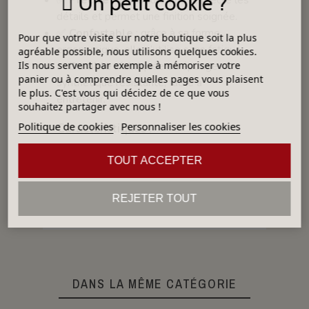
Un petit cookie ?
détails et permet une finition soignée.
✅
Confortable
: grâce à sa forme
Pour que votre visite sur notre boutique soit la plus
ergonomique, elle s’utilise sans fatigue.
agréable possible, nous utilisons quelques cookies.
✅
Durable
: fabriquée en éponge
Ils nous servent par exemple à mémoriser votre
panier ou à comprendre quelles pages vous plaisent
synthétique résistante, facile à
le plus. C'est vous qui décidez de ce que vous
entretenir.
souhaitez partager avec nous !
Politique de cookies
Personnaliser les cookies
Caractéristiques :
Dimensions : env. 115 × 75 × 38 mm
TOUT ACCEPTER
Forme : ovale
Matière : éponge synthétique
REJETER TOUT
Aspect : naturel fin
DANS LA MÊME CATÉGORIE