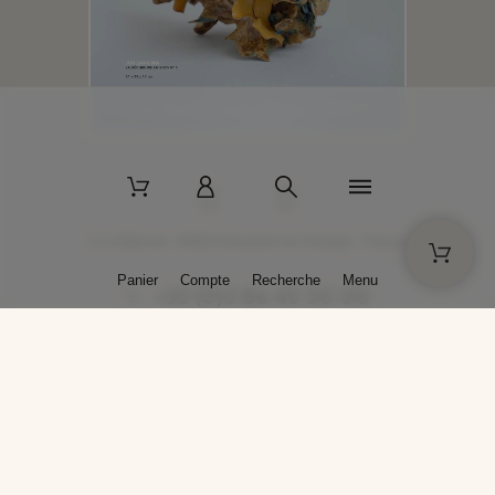
2 La Bâtisse - 89520 Moutiers-en-Puisaye - France
Panier
Compte
Recherche
Menu
+33 (0)3 86 45 50 00
* Livraison gratuite pour les commandes passées sur solargil.com dès
129,00 € TTC d'achat, pour un poids global, emballage inclus, de 30 kg
maximum en France métropolitaine.
Crédits photos : Photos publiées avec l’aimable autorisation des
artistes. Toute reproduction ou diffusion sans leur autorisation est