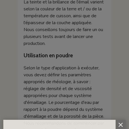
La teinte et la brillance de l'émail varient
selon la couleur de la terre et / ou de la
température de cuisson, ainsi que de
l'épaisseur de la couche appliquée.
Nous conseillons toujours de faire un ou
plusieurs tests avant de lancer une
production.
Utilisation en poudre
Selon le type d'application à exécuter,
vous devez définir les paramètres
appropriés de rhéologie, à savoir :
réglage de densité et de viscosité
appropriées pour chaque système
d'émaillage. Le pourcentage d'eau par
rapport à la poudre dépend du système
d'émaillage et de la porosité de la pièce.
Nous recommandons de commencer par