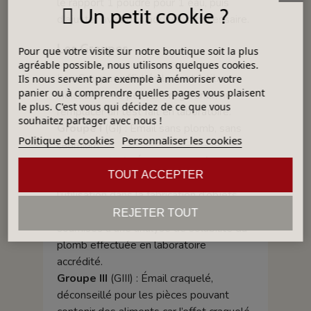
le rapport 1 poudre pour 1 eau, puis
Un petit cookie ?
d'ajuster avec des additifs si nécessaire.
Les Groupes
Pour que votre visite sur notre boutique soit la plus
agréable possible, nous utilisons quelques cookies.
Les Groupes affichés le sont à titre
Ils nous servent par exemple à mémoriser votre
panier ou à comprendre quelles pages vous plaisent
indicatif. Ils ne peuvent ni garantir, ni
le plus. C'est vous qui décidez de ce que vous
remplacer un test fait en laboratoire.
souhaitez partager avec nous !
Groupe I
(GI) : Émail sans plomb, sans
Politique de cookies
Personnaliser les cookies
cadmium
Groupe II
(GII) : Émail composé de
TOUT ACCEPTER
frittes de plomb. Afin de certifier
l’utilisation dans la fabrication d’objets
culinaires, les pièces finies doivent être
REJETER TOUT
soumises à une analyse de solubilité du
plomb effectuée en laboratoire
accrédité.
Groupe III
(GIII) : Émail craquelé,
déconseillé pour les pièces pouvant