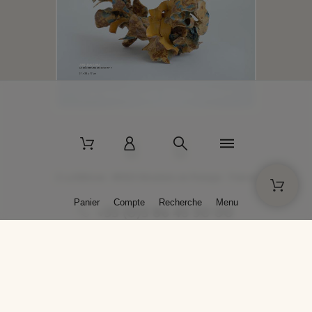
2 La Bâtisse - 89520 Moutiers-en-Puisaye - France
Panier
Compte
Recherche
Menu
+33 (0)3 86 45 50 00
* Livraison gratuite pour les commandes passées sur solargil.com dès
129,00 € TTC d'achat, pour un poids global, emballage inclus, de 30 kg
maximum en France métropolitaine.
Crédits photos : Photos publiées avec l’aimable autorisation des