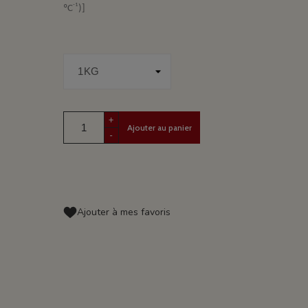
-1
ºC
)]
+
Ajouter au panier
-
Ajouter à mes favoris