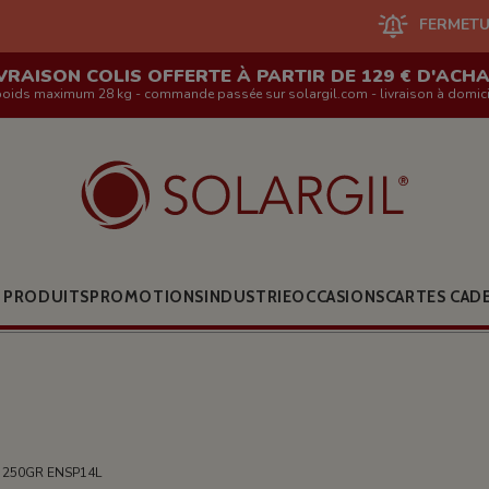
FERMETURE DU SITE EN 
VRAISON COLIS OFFERTE À PARTIR DE 129 € D'ACH
poids maximum 28 kg - commande passée sur solargil.com - livraison à domici
 PRODUITS
PROMOTIONS
INDUSTRIE
OCCASIONS
CARTES CAD
 250GR ENSP14L