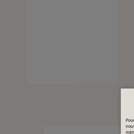
Pour
nous
mémo