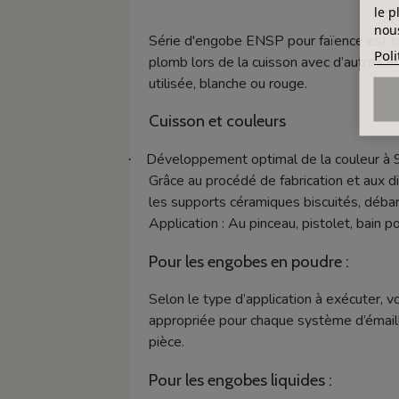
le p
nous
Série d'engobe ENSP pour faïence est to
Poli
plomb lors de la cuisson avec d’autres é
utilisée, blanche ou rouge.
Cuisson et couleurs
Développement optimal de la couleur à 
·
Grâce au procédé de fabrication et aux d
les supports céramiques biscuités, déba
Application : Au pinceau, pistolet, bain pou
Pour les engobes en poudre :
Selon le type d’application à exécuter, v
appropriée pour chaque système d’émaill
pièce.
Pour les engobes liquides :