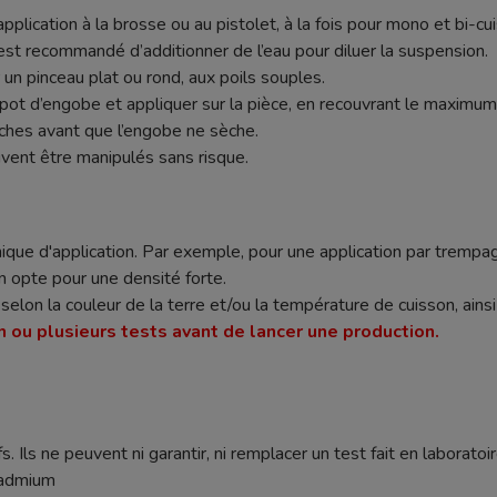
application à la brosse ou au pistolet, à la fois pour mono et bi-c
l est recommandé d’additionner de l’eau pour diluer la suspension.
r un pinceau plat ou rond, aux poils souples.
pot d’engobe et appliquer sur la pièce, en recouvrant le maximum 
uches avant que l’engobe ne sèche.
vent être manipulés sans risque.
ique d'application. Par exemple, pour une application par trempag
n opte pour une densité forte.
nt selon la couleur de la terre et/ou la température de cuisson, ain
n ou plusieurs tests avant de lancer une production.
s. Ils ne peuvent ni garantir, ni remplacer un test fait en laboratoir
cadmium