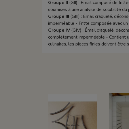
Groupe II
(GII) : Émail composé de frittes
soumises à une analyse de solubilité du 
Groupe III
(GIII) : Émail craquelé, décon
imperméable - Fritte composée avec un t
Groupe IV
(GIV) : Émail craquelé, décons
complètement imperméable - Contient un p
culinaires, les pièces finies doivent êtr