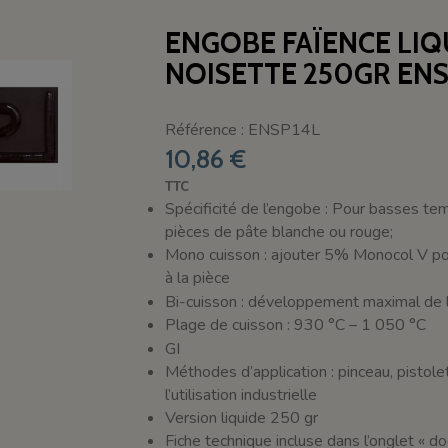
ENGOBE FAÏENCE LI
NOISETTE 250GR ENS
Référence : ENSP14L
10,86 €
TTC
Spécificité de l’engobe : Pour basses te
pièces de pâte blanche ou rouge;
Mono cuisson : ajouter 5% Monocol V po
à la pièce
Bi-cuisson : développement maximal de 
Plage de cuisson : 930 °C – 1 050 °C
GI
Méthodes d’application : pinceau, pistolet
l’utilisation industrielle
Version liquide 250 gr
Fiche technique incluse dans l’onglet « 