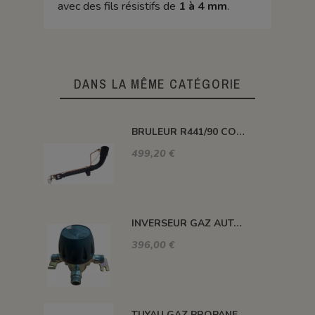
avec des fils résistifs de
1 à 4 mm
.
DANS LA MÊME CATÉGORIE
BRULEUR R441/90 COUDE PUISSANCE 116 KW
499,20 €
INVERSEUR GAZ AUTOMATIQUE 12kg/h 1.5 BAR M-M 20X150
396,00 €
TUYAU GAZ PROPANE 20 BARS MAXI. DIAM. 8MM LE ML