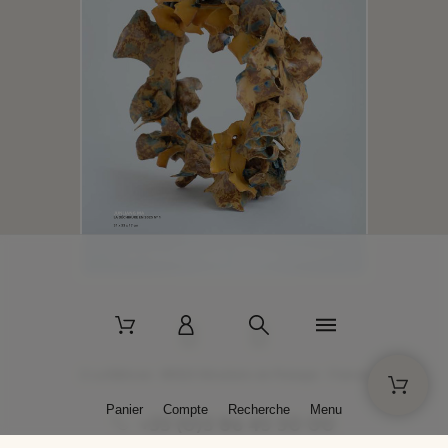
2 La Bâtisse - 89520 Moutiers-en-Puisaye - France
Panier
Compte
Recherche
Menu
+33 (0)3 86 45 50 00