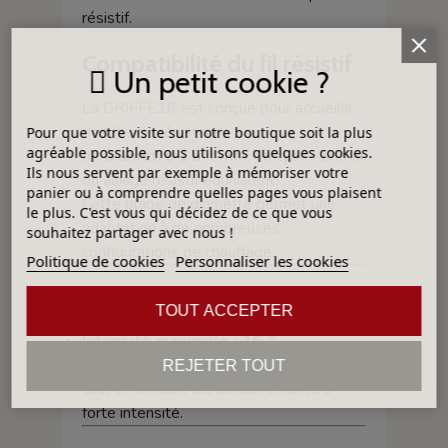
résistif.
Compatibilité du fil résistif
Un petit cookie ?
La GRIFFE16 est conçue pour accueillir
des fils de résistance :
Pour que votre visite sur notre boutique soit la plus
agréable possible, nous utilisons quelques cookies.
de
diamètre 1 à 4 mm
, de type Kanthal
Ils nous servent par exemple à mémoriser votre
ou alliage résistif équivalent.
panier ou à comprendre quelles pages vous plaisent
Cette plage de diamètre permet une
le plus. C'est vous qui décidez de ce que vous
adaptation à de nombreuses
souhaitez partager avec nous !
configurations de chauffage.
Politique de cookies
Personnaliser les cookies
Capacité électrique
TOUT ACCEPTER
Intensité maximale : 16 A
Elle assure un contact électrique stable
REJETER TOUT
tout en limitant les échauffements à
forte intensité.