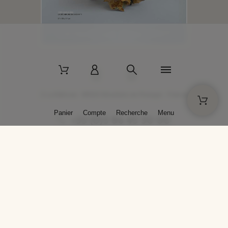
2 La Bâtisse - 89520 Moutiers-en-Puisaye - France
Panier
Compte
Recherche
Menu
+33 (0)3 86 45 50 00
* Livraison gratuite pour les commandes passées sur solargil.com dès
129,00 € TTC d'achat, pour un poids global, emballage inclus, de 30 kg
maximum en France métropolitaine.
Crédits photos : Photos publiées avec l’aimable autorisation des
artistes. Toute reproduction ou diffusion sans leur autorisation est
interdite.