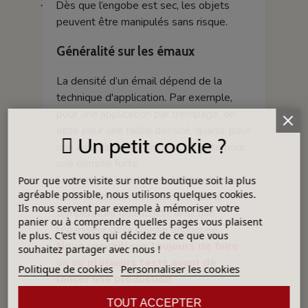
Dès que l’engobe est sec, les objets
·
peuvent être manipulés sans risque.
Généralité sur les émaux
La densité d’un émail dépend de la
technique d'application. Par exemple,
pour une application par trempage, on
opte pour une faible densité, quand, pour
Un petit cookie ?
une application au pinceau, on opte pour
une densité forte.
La teinte et la brillance de l'émail varient
Pour que votre visite sur notre boutique soit la plus
agréable possible, nous utilisons quelques cookies.
selon la couleur de la terre et/ou la
Ils nous servent par exemple à mémoriser votre
température de cuisson, ainsi que
panier ou à comprendre quelles pages vous plaisent
l'épaisseur de la couche appliquée.
le plus. C'est vous qui décidez de ce que vous
Nous conseillons toujours de faire
souhaitez partager avec nous !
un ou plusieurs tests avant de
Politique de cookies
Personnaliser les cookies
lancer une production.
TOUT ACCEPTER