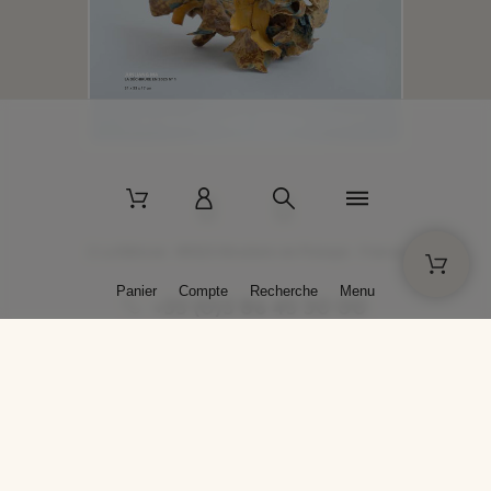
2 La Bâtisse - 89520 Moutiers-en-Puisaye - France
Panier
Compte
Recherche
Menu
+33 (0)3 86 45 50 00
* Livraison gratuite pour les commandes passées sur solargil.com dès
129,00 € TTC d'achat, pour un poids global, emballage inclus, de 30 kg
maximum en France métropolitaine.
Crédits photos : Photos publiées avec l’aimable autorisation des
artistes. Toute reproduction ou diffusion sans leur autorisation est