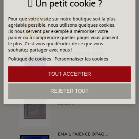
Un petit cookie ?
ENGOBE FAÏENCE GRÈS & PORCELAINE LIQUIDE SS PLB JAUNE 1KG EASP02LL
Pour que votre visite sur notre boutique soit la plus
23,75 €
agréable possible, nous utilisons quelques cookies.
Ils nous servent par exemple à mémoriser votre
panier ou à comprendre quelles pages vous plaisent
le plus. C'est vous qui décidez de ce que vous
souhaitez partager avec nous !
ÉMAIL FAÏENCE OPAQUE SANS PLOMB MAT BLEU FONCÉ EMSP13
Politique de cookies
Personnaliser les cookies
8,11 €
TOUT ACCEPTER
REJETER TOUT
ÉMAIL FAÏENCE OPAQUE SANS PLOMB MAT GRIS MOYEN 1KG EMSP16LL
28,81 €
ÉMAIL FAÏENCE OPAQUE CRAQUELÉ BRILLANT BLEU ROI 5934 ancien E31018/4