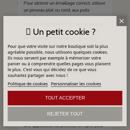
Pour obtenir un émaillage correct, utiliser
·
un pinceau plat ou rond, aux poils
souples.
Plonger délicatement le pinceau dans le
·
Un petit cookie ?
pot d’engobe et appliquer sur la pièce,
en recouvrant le maximum de surface
possible. Faire plusieurs passages pour
Pour que votre visite sur notre boutique soit la plus
égaliser et unifier les couches avant que
agréable possible, nous utilisons quelques cookies.
Ils nous servent par exemple à mémoriser votre
l’engobe ne sèche.
panier ou à comprendre quelles pages vous plaisent
Dès que l’engobe est sec, les objets
·
le plus. C'est vous qui décidez de ce que vous
peuvent être manipulés sans risque.
souhaitez partager avec nous !
Politique de cookies
Personnaliser les cookies
Généralité sur les émaux
La densité d’un émail dépend de la
TOUT ACCEPTER
technique d'application. Par exemple,
pour une application par trempage, on
REJETER TOUT
opte pour une faible densité, quand, pour
une application au pinceau, on opte pour