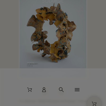
2 La Bâtisse - 89520 Moutiers-en-Puisaye - France