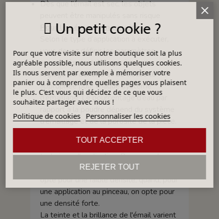
Dès que l’émail est sec, les objets
peuvent être manipulés sans risque
Un petit cookie ?
Pour les émaux en poudre :
Selon le type d’application à exécuter,
vous devez définir les paramètres
Pour que votre visite sur notre boutique soit la plus
appropriés de rhéologie, à savoir :
agréable possible, nous utilisons quelques cookies.
Ils nous servent par exemple à mémoriser votre
réglage de densité et de viscosité
panier ou à comprendre quelles pages vous plaisent
appropriée pour chaque système
le plus. C'est vous qui décidez de ce que vous
d’émaillage. Le pourcentage d’eau par
souhaitez partager avec nous !
rapport à la poudre dépend du système
Politique de cookies
Personnaliser les cookies
d’émaillage et de la porosité de la pièce.
Généralité sur les émaux
TOUT ACCEPTER
La densité d’un émail dépend de la
technique d'application. Par exemple,
REJETER TOUT
pour une application par trempage, on
opte pour une faible densité, quand, pour
une application au pinceau, on opte pour
une densité forte.
La teinte et la brillance de l'émail varient