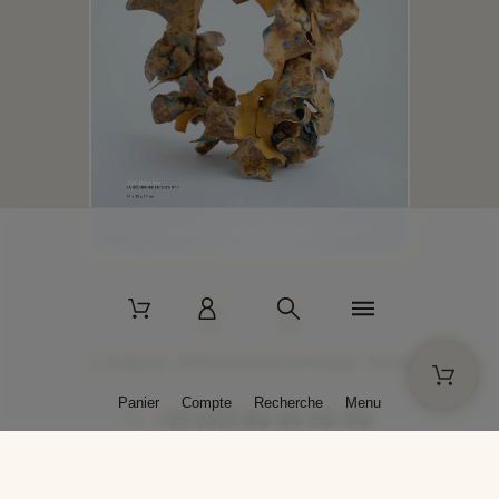
2 La Bâtisse - 89520 Moutiers-en-Puisaye - France
Panier
Compte
Recherche
Menu
+33 (0)3 86 45 50 00
* Livraison gratuite pour les commandes passées sur solargil.com dès