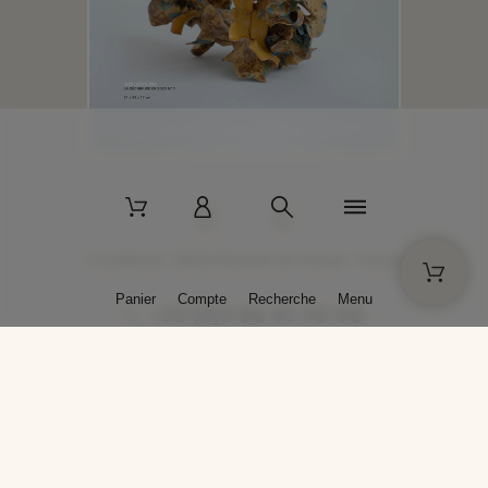
2 La Bâtisse - 89520 Moutiers-en-Puisaye - France
Panier
Compte
Recherche
Menu
+33 (0)3 86 45 50 00
* Livraison gratuite pour les commandes passées sur solargil.com dès
129,00 € TTC d'achat, pour un poids global, emballage inclus, de 30 kg
maximum en France métropolitaine.
Crédits photos : Photos publiées avec l’aimable autorisation des
artistes. Toute reproduction ou diffusion sans leur autorisation est