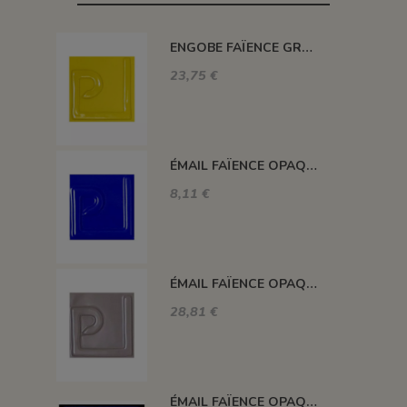
ENGOBE FAÏENCE GRÈS & PORCELAINE LIQUIDE SS PLB JAUNE 1KG EASP02LL
23,75 €
ÉMAIL FAÏENCE OPAQUE SANS PLOMB MAT BLEU FONCÉ EMSP13
8,11 €
ÉMAIL FAÏENCE OPAQUE SANS PLOMB MAT GRIS MOYEN 1KG EMSP16LL
28,81 €
ÉMAIL FAÏENCE OPAQUE CRAQUELÉ BRILLANT BLEU ROI 5934 ancien E31018/4