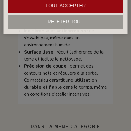
inoxydable de qualité industrielle
,
TOUT ACCEPTER
offrant plusieurs avantages essentiels :
Grande solidité mécanique
: résiste à
REJETER TOUT
la pression de l’argile lors de l’extrusion.
Inaltérable et anticorrosion
: ne
s’oxyde pas, même dans un
environnement humide.
Surface lisse
: réduit l’adhérence de la
terre et facilite le nettoyage.
Précision de coupe
: permet des
contours nets et réguliers à la sortie.
Ce matériau garantit une
utilisation
durable et fiable
dans le temps, même
en conditions d’atelier intensives.
DANS LA MÊME CATÉGORIE