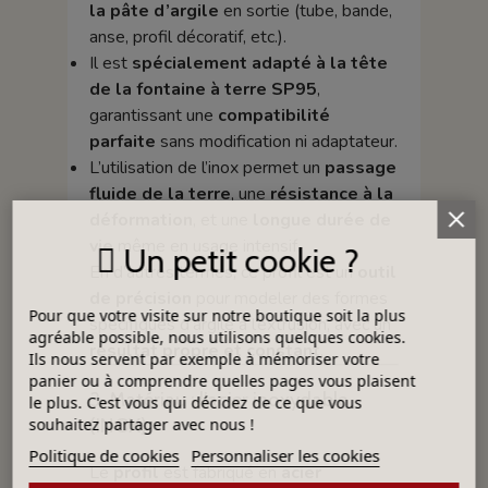
la pâte d’argile
en sortie (tube, bande,
anse, profil décoratif, etc.).
Il est
spécialement adapté à la tête
de la fontaine à terre SP95
,
garantissant une
compatibilité
parfaite
sans modification ni adaptateur.
L’utilisation de l’inox permet un
passage
fluide de la terre
, une
résistance à la
déformation
, et une
longue durée de
vie
même en usage intensif.
Un petit cookie ?
En d’autres termes, ce profil est un
outil
de précision
pour modeler des formes
Pour que votre visite sur notre boutique soit la plus
spécifiques d’argile à l’extrusion, avec un
agréable possible, nous utilisons quelques cookies.
résultat propre et constant
.
Ils nous servent par exemple à mémoriser votre
panier ou à comprendre quelles pages vous plaisent
3. Matériau : l’acier inoxydable
le plus. C'est vous qui décidez de ce que vous
(INOX)
souhaitez partager avec nous !
Politique de cookies
Personnaliser les cookies
Le
profil
est fabriqué en
acier