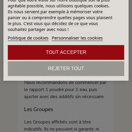
production.
agréable possible, nous utilisons quelques cookies.
Ils nous servent par exemple à mémoriser votre
Utilisation en poudre
panier ou à comprendre quelles pages vous plaisent
le plus. C'est vous qui décidez de ce que vous
Selon le type d'application à exécuter,
souhaitez partager avec nous !
vous devez définir les paramètres
Politique de cookies
Personnaliser les cookies
appropriés de rhéologie, à savoir :
réglage de densité et de viscosité
TOUT ACCEPTER
appropriée pour chaque système
d'émaillage. Le pourcentage d'eau par
rapport à la poudre dépend su système
REJETER TOUT
d'émaillage et de la porosité de la pièce.
Nous recommandons de commencer par
le rapport 1 poudre pour 1 eau, puis
ajuster avec des additifs sin nécessaire.
Les Groupes
Les Groupes affichés sont à titre
indicatifs. Ils ne peuvent ni garantir, ni