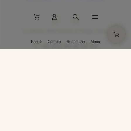
2 La Bâtisse - 89520 Moutiers-en-Puisaye - France
Panier
Compte
Recherche
Menu
+33 (0)3 86 45 50 00
* Livraison gratuite pour les commandes passées sur solargil.com dès
129,00 € TTC d'achat, pour un poids global, emballage inclus, de 30 kg
maximum en France métropolitaine.
Crédits photos : Photos publiées avec l’aimable autorisation des
artistes. Toute reproduction ou diffusion sans leur autorisation est
interdite.
Conception
AP Design
Copyright © 2025 SOLARGIL - Tous droits réservés