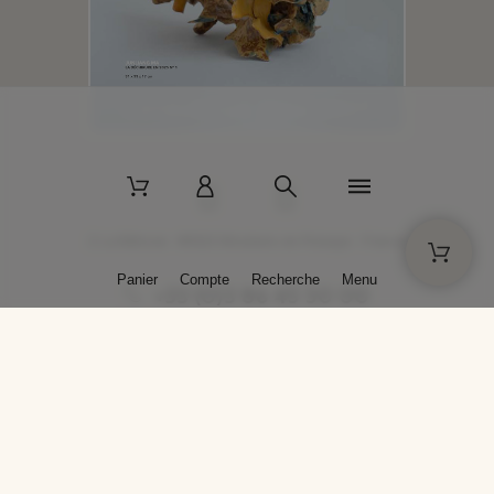
2 La Bâtisse - 89520 Moutiers-en-Puisaye - France
Panier
Compte
Recherche
Menu
+33 (0)3 86 45 50 00
* Livraison gratuite pour les commandes passées sur solargil.com dès
129,00 € TTC d'achat, pour un poids global, emballage inclus, de 30 kg
maximum en France métropolitaine.
Crédits photos : Photos publiées avec l’aimable autorisation des
artistes. Toute reproduction ou diffusion sans leur autorisation est