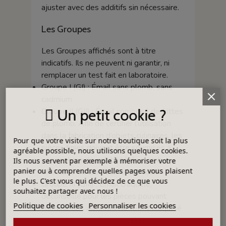
ajuster avec des additifs sin nécessaire.
Les Groupes
Les Groupes affichés sont à titre
indicatifs. Ils ne peuvent ni garantir, ni
remplacer un test fait en laboratoire.
Groupe I (GI) : Émail sans plomb, sans
cadmium
Groupe II (GII) : Émail composé de frittes
Un petit cookie ?
de plomb. Afin de certifier l’utilisation
dans la fabrication d’objets culinaires, les
Pour que votre visite sur notre boutique soit la plus
pièces finies doivent être soumises à
agréable possible, nous utilisons quelques cookies.
une analyse de solubilité du plomb
Ils nous servent par exemple à mémoriser votre
panier ou à comprendre quelles pages vous plaisent
effectuée en laboratoire accrédité.
le plus. C'est vous qui décidez de ce que vous
Groupe III (GIII) : Émail craquelé,
souhaitez partager avec nous !
déconseillé pour les pièces pouvant
Politique de cookies
Personnaliser les cookies
contenir des aliments car l’effet craquelé
ne rend pas la pièce complètement