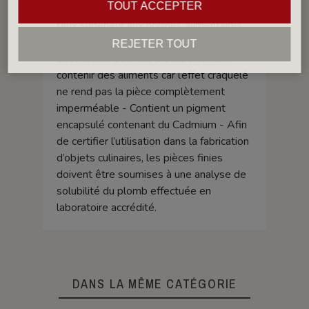
TOUT ACCEPTER
imperméable - Fritte composée avec un
taux supérieur aux normes alimentaires.
Groupe IV (GIV): Émail craquelé,
REJETER TOUT
déconseillé pour les pièces pouvant
contenir des aliments car l’effet craquelé
ne rend pas la pièce complètement
imperméable - Contient un pigment
encapsulé contenant du Cadmium - Afin
de certifier l’utilisation dans la fabrication
d’objets culinaires, les pièces finies
doivent être soumises à une analyse de
solubilité du plomb effectuée en
laboratoire accrédité.
DANS LA MÊME CATÉGORIE