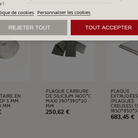
 !
tique de cookies
Personnaliser les cookies
REJETER TOUT
TOUT ACCEPTER
PLAQUE CARBURE
PLAQUE
TAIRE EN
DE SILICIUM 1400°C
EXTRUDÉE
EP 5 MM
MAXI 390*390*20
(PLAQUES
0 MM
MM
CREUSES) 1
1850*850*
€
250,62 €
683,45 €