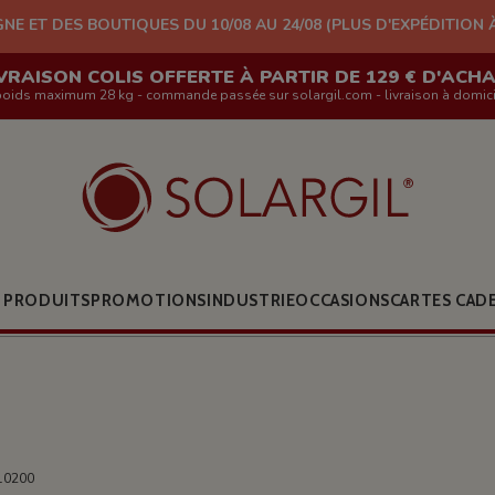
UTIQUES DU 10/08 AU 24/08 (PLUS D'EXPÉDITION À PARTIR DU 05
VRAISON COLIS OFFERTE À PARTIR DE 129 € D'ACH
poids maximum 28 kg - commande passée sur solargil.com - livraison à domici
 PRODUITS
PROMOTIONS
INDUSTRIE
OCCASIONS
CARTES CAD
10200