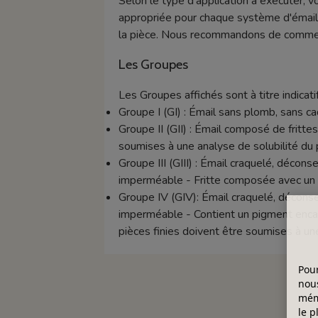
Selon le type d'application à exécuter, v
appropriée pour chaque système d'émaill
la pièce. Nous recommandons de commence
Les Groupes
Les Groupes affichés sont à titre indicatif
Groupe I (GI) : Émail sans plomb, sans 
Groupe II (GII) : Émail composé de frittes 
soumises à une analyse de solubilité du 
Groupe III (GIII) : Émail craquelé, décon
imperméable - Fritte composée avec un t
Groupe IV (GIV): Émail craquelé, déconse
imperméable - Contient un pigment encapsu
pièces finies doivent être soumises à un
Pour
nous
mémo
le p