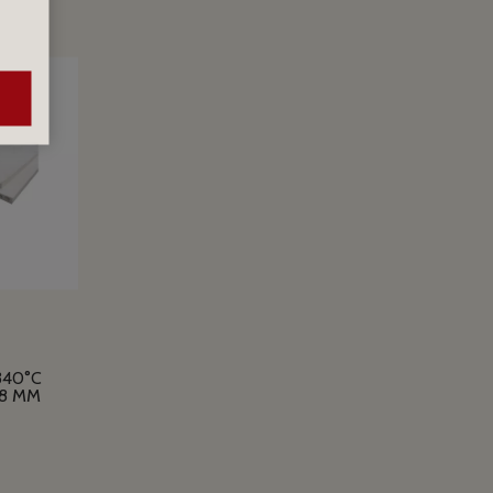
S
340°C
38 MM