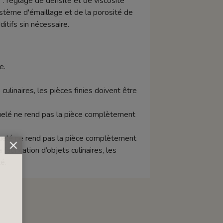
 : réglage de densité et de viscosité
stème d'émaillage et de la porosité de
tifs sin nécessaire.
e.
 culinaires, les pièces finies doivent être
raquelé ne rend pas la pièce complètement
aquelé ne rend pas la pièce complètement
abrication d’objets culinaires, les
é.