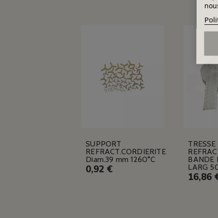
nous
Poli
SUPPORT
TRESSE
REFRACT.CORDIERITE
REFRAC
Diam.39 mm 1260°C
BANDE 
LARG 5
0,92 €
16,86 