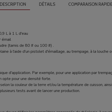
DESCRIPTION
DÉTAILS
COMPARAISON RAPID
0,9 L à 1 L d'eau
r émail
udre (tamis de 80 # ou 100 #) .
laine à l'aide d'un pistolet d'émaillage, au trempage, à la louche 
ique d'application. Par exemple, pour une application par trempag
n opte pour une densité forte.
nt selon la couleur de la terre et/ou la température de cuisson, ain
plusieurs tests avant de lancer une production.