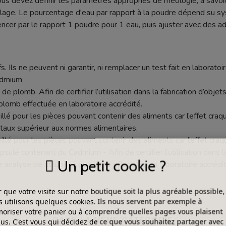
ous devez définir les paramètres appropriés de rhéologie, à savoir
age. Le pourcentage d'eau par rapport à la poudre dépend su sy
r par le rapport 1 poudre pour 1 eau, puis ajuster avec des addi
s. Ils ne peuvent ni garantir, ni remplacer un test fait en laboratoir
cadmium
de plomb. Afin de certifier l’utilisation dans la fabrication d’objets
plomb effectuée en laboratoire accrédité.
seillé pour les pièces pouvant contenir des aliments car l’effet c
aux supérieur aux normes alimentaires.
illé pour les pièces pouvant contenir des aliments car l’effet cr
lé contenant du Cadmium - Afin de certifier l’utilisation dans la f
Un petit cookie ?
e analyse de solubilité du plomb effectuée en laboratoire accrédit
 que votre visite sur notre boutique soit la plus agréable possible,
 utilisons quelques cookies. Ils nous servent par exemple à
riser votre panier ou à comprendre quelles pages vous plaisent
DANS LA MÊME CATÉGORIE
lus. C'est vous qui décidez de ce que vous souhaitez partager avec