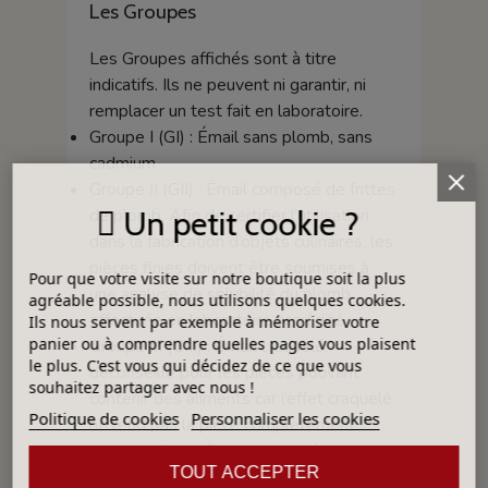
Les Groupes
Les Groupes affichés sont à titre
indicatifs. Ils ne peuvent ni garantir, ni
remplacer un test fait en laboratoire.
Groupe I (GI) : Émail sans plomb, sans
cadmium
Groupe II (GII) : Émail composé de frittes
de plomb. Afin de certifier l’utilisation
Un petit cookie ?
dans la fabrication d’objets culinaires, les
pièces finies doivent être soumises à
Pour que votre visite sur notre boutique soit la plus
une analyse de solubilité du plomb
agréable possible, nous utilisons quelques cookies.
effectuée en laboratoire accrédité.
Ils nous servent par exemple à mémoriser votre
panier ou à comprendre quelles pages vous plaisent
Groupe III (GIII) : Émail craquelé,
le plus. C'est vous qui décidez de ce que vous
déconseillé pour les pièces pouvant
souhaitez partager avec nous !
contenir des aliments car l’effet craquelé
Politique de cookies
Personnaliser les cookies
ne rend pas la pièce complètement
imperméable - Fritte composée avec un
TOUT ACCEPTER
taux supérieur aux normes alimentaires.