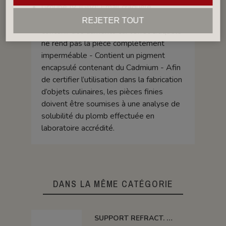
Groupe IV (GIV): Émail craquelé,
déconseillé pour les pièces pouvant
REJETER TOUT
contenir des aliments car l’effet craquelé
ne rend pas la pièce complètement
imperméable - Contient un pigment
encapsulé contenant du Cadmium - Afin
de certifier l’utilisation dans la fabrication
d’objets culinaires, les pièces finies
doivent être soumises à une analyse de
solubilité du plomb effectuée en
laboratoire accrédité.
DANS LA MÊME CATÉGORIE
SUPPORT REFRACT. DOUBLE ROND Ø 100 MM 1260°C