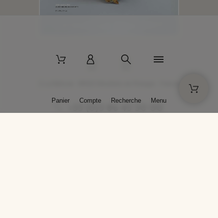
2 La Bâtisse - 89520 Moutiers-en-Puisaye - France
Panier
Compte
Recherche
Menu
+33 (0)3 86 45 50 00
* Livraison gratuite pour les commandes passées sur solargil.com dès
129,00 € TTC d'achat, pour un poids global, emballage inclus, de 30 kg
maximum en France métropolitaine.
Crédits photos : Photos publiées avec l’aimable autorisation des
artistes. Toute reproduction ou diffusion sans leur autorisation est
interdite.
Conception
AP Design