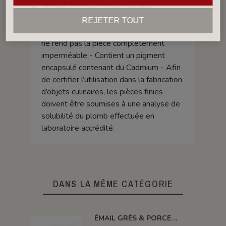
Groupe IV (GIV): Émail craquelé,
déconseillé pour les pièces pouvant
REJETER TOUT
contenir des aliments car l’effet craquelé
ne rend pas la pièce complètement
imperméable - Contient un pigment
encapsulé contenant du Cadmium - Afin
de certifier l’utilisation dans la fabrication
d’objets culinaires, les pièces finies
doivent être soumises à une analyse de
solubilité du plomb effectuée en
laboratoire accrédité.
DANS LA MÊME CATÉGORIE
ÉMAIL GRÈS & PORCELAINE SANS PLOMB ROSE SAUMONÉ 010586