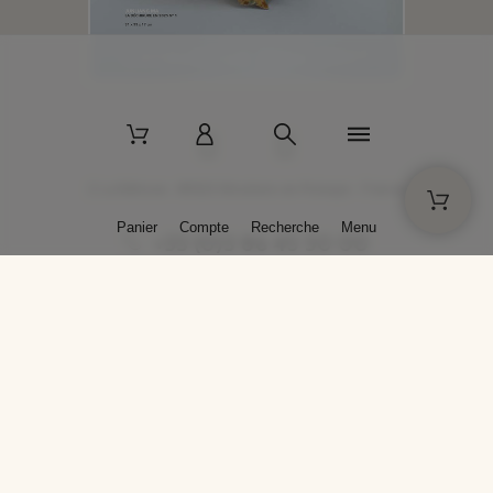
2 La Bâtisse - 89520 Moutiers-en-Puisaye - France
Panier
Compte
Recherche
Menu
+33 (0)3 86 45 50 00
* Livraison gratuite pour les commandes passées sur solargil.com dès
129,00 € TTC d'achat, pour un poids global, emballage inclus, de 30 kg
maximum en France métropolitaine.
Crédits photos : Photos publiées avec l’aimable autorisation des
artistes. Toute reproduction ou diffusion sans leur autorisation est
interdite.
Conception
AP Design