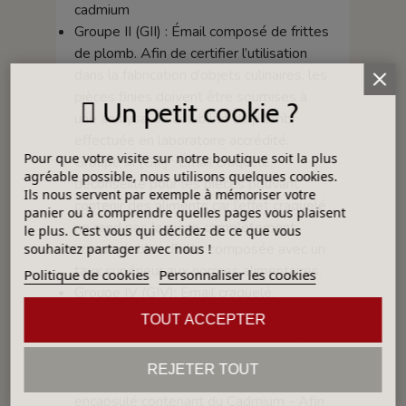
cadmium
Groupe II (GII) : Émail composé de frittes
de plomb. Afin de certifier l’utilisation
dans la fabrication d’objets culinaires, les
pièces finies doivent être soumises à
Un petit cookie ?
une analyse de solubilité du plomb
effectuée en laboratoire accrédité.
Pour que votre visite sur notre boutique soit la plus
Groupe III (GIII) : Émail craquelé,
agréable possible, nous utilisons quelques cookies.
déconseillé pour les pièces pouvant
Ils nous servent par exemple à mémoriser votre
contenir des aliments car l’effet craquelé
panier ou à comprendre quelles pages vous plaisent
ne rend pas la pièce complètement
le plus. C'est vous qui décidez de ce que vous
imperméable - Fritte composée avec un
souhaitez partager avec nous !
taux supérieur aux normes alimentaires.
Politique de cookies
Personnaliser les cookies
Groupe IV (GIV): Émail craquelé,
déconseillé pour les pièces pouvant
TOUT ACCEPTER
contenir des aliments car l’effet craquelé
ne rend pas la pièce complètement
REJETER TOUT
imperméable - Contient un pigment
encapsulé contenant du Cadmium - Afin