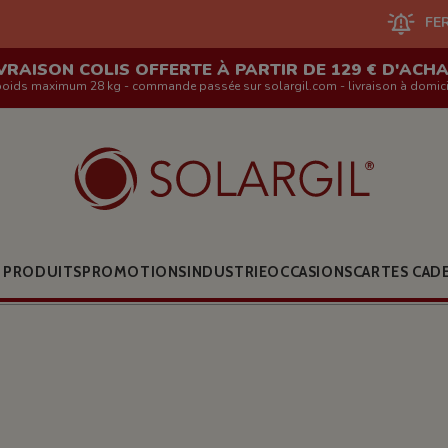
FERMETURE DU SI
VRAISON COLIS OFFERTE À PARTIR DE 129 € D'ACH
poids maximum 28 kg - commande passée sur solargil.com - livraison à domici
 PRODUITS
PROMOTIONS
INDUSTRIE
OCCASIONS
CARTES CAD