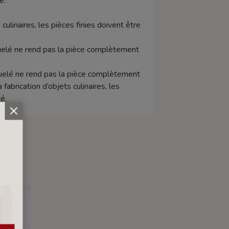
e.
 culinaires, les pièces finies doivent être
raquelé ne rend pas la pièce complètement
aquelé ne rend pas la pièce complètement
abrication d’objets culinaires, les
é.