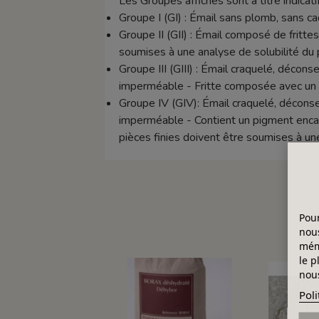
Les Groupes affichés sont à titre indicatif
Groupe I (GI) : Émail sans plomb, sans 
Groupe II (GII) : Émail composé de frittes 
soumises à une analyse de solubilité du 
Groupe III (GIII) : Émail craquelé, décon
imperméable - Fritte composée avec un t
Groupe IV (GIV): Émail craquelé, déconse
imperméable - Contient un pigment encapsu
pièces finies doivent être soumises à un
Pour
nous
mémo
le p
nous
Poli