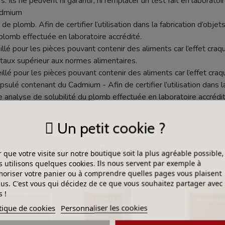
s. Ils ne peuvent ni garantir, ni remplacer un test fait en laboratoir
cadmium
de plomb. Afin de certifier l’utilisation dans la fabrication d’objets
plomb effectuée en laboratoire accrédité.
seillé pour les pièces pouvant contenir des aliments car l’effet c
aux supérieur aux normes alimentaires.
illé pour les pièces pouvant contenir des aliments car l’effet cr
lé contenant du Cadmium - Afin de certifier l’utilisation dans la f
e analyse de solubilité du plomb effectuée en laboratoire accrédit
Un petit cookie ?
DANS LA MÊME CATÉGORIE
 que votre visite sur notre boutique soit la plus agréable possible,
 utilisons quelques cookies. Ils nous servent par exemple à
riser votre panier ou à comprendre quelles pages vous plaisent
lus. C'est vous qui décidez de ce que vous souhaitez partager avec
 !
tique de cookies
Personnaliser les cookies