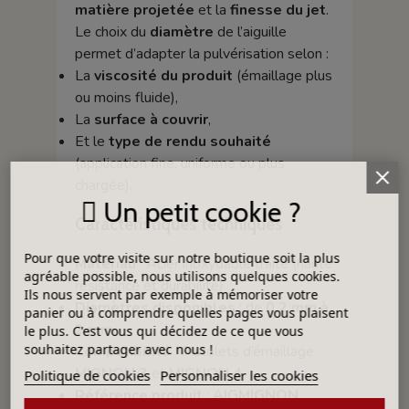
matière projetée
et la
finesse du jet
.
Le choix du
diamètre
de l’aiguille
permet d’adapter la pulvérisation selon :
La
viscosité du produit
(émaillage plus
ou moins fluide),
La
surface à couvrir
,
Et le
type de rendu souhaité
(application fine, uniforme ou plus
chargée).
Un petit cookie ?
Caractéristiques techniques
Pour que votre visite sur notre boutique soit la plus
Matériau
: Acier inoxydable traité (haute
agréable possible, nous utilisons quelques cookies.
résistance et durabilité)
Ils nous servent par exemple à mémoriser votre
Diamètres disponibles
: de
0,2 mm à
panier ou à comprendre quelles pages vous plaisent
2 mm
le plus. C'est vous qui décidez de ce que vous
souhaitez partager avec nous !
Compatibilité
: Pistolets d’émaillage
MIGNON 3
et
MIGNON 4
Politique de cookies
Personnaliser les cookies
Référence produit
:
AIGMIGNON