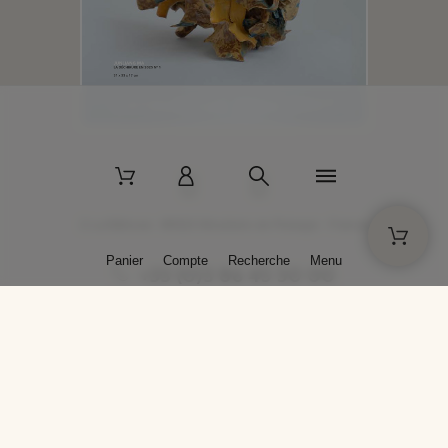
2 La Bâtisse - 89520 Moutiers-en-Puisaye - France
Panier
Compte
Recherche
Menu
+33 (0)3 86 45 50 00
* Livraison gratuite pour les commandes passées sur solargil.com dès
129,00 € TTC d'achat, pour un poids global, emballage inclus, de 30 kg
maximum en France métropolitaine.
Crédits photos : Photos publiées avec l’aimable autorisation des
artistes. Toute reproduction ou diffusion sans leur autorisation est