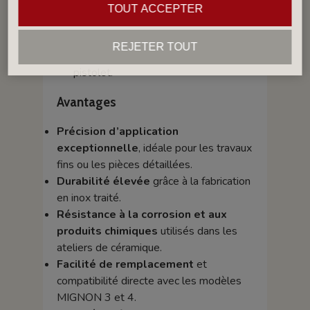
Merci de
préciser le diamètre
TOUT ACCEPTER
souhaité
au moment de la
commande pour garantir la
REJETER TOUT
compatibilité parfaite avec votre
pistolet.
Avantages
Précision d’application
exceptionnelle
, idéale pour les travaux
fins ou les pièces détaillées.
Durabilité élevée
grâce à la fabrication
en inox traité.
Résistance à la corrosion et aux
produits chimiques
utilisés dans les
ateliers de céramique.
Facilité de remplacement
et
compatibilité directe avec les modèles
MIGNON 3 et 4.