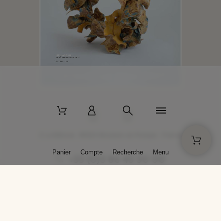
2 La Bâtisse - 89520 Moutiers-en-Puisaye - France
Panier
Compte
Recherche
Menu
+33 (0)3 86 45 50 00
* Livraison gratuite pour les commandes passées sur solargil.com dès
129,00 € TTC d'achat, pour un poids global, emballage inclus, de 30 kg
maximum en France métropolitaine.