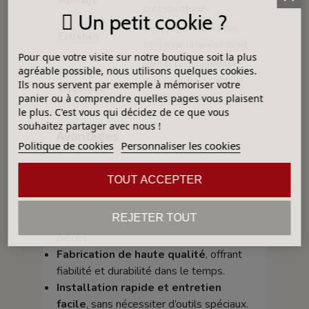
Montage
outil spécifique
Un petit cookie ?
Nettoyage simple pour
Entretien
conserver la qualité du jet
Pour que votre visite sur notre boutique soit la plus
Vérifier la compatibilité
agréable possible, nous utilisons quelques cookies.
Remarque
avec l’aiguille du pistolet
Ils nous servent par exemple à mémoriser votre
importante
avant utilisation
panier ou à comprendre quelles pages vous plaisent
le plus. C'est vous qui décidez de ce que vous
souhaitez partager avec nous !
Avantages
Politique de cookies
Personnaliser les cookies
Pulvérisation fine et régulière
, idéale
TOUT ACCEPTER
pour les émaux et engobes fluides.
Rendu uniforme
, garantissant une
REJETER TOUT
couche homogène et esthétique sur les
pièces.
Fabrication de haute qualité
, offrant
fiabilité et durabilité dans le temps.
Installation rapide et entretien
facile
, sans nécessiter d’outils spéciaux.