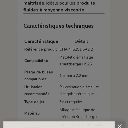
maîtrisée
, idéale pour les
produits
fluides à moyenne viscosité
.
Caractéristiques techniques
Caractéristique
Détail
Référence produit
CHAPHS251.5A2.2
Pistolet d’émaillage
Compatibilité
Krautzberger HS25
Plage de buses
1,5 mm à 2,2 mm
compatibles
Utilisation
Pulvérisation d’émail et
recommandée
d’engobe céramique
Type de jet
Fin et régulier
Alliage métallique de
Matériau
précision Krautzberger
Direct sur le pistolet, sans