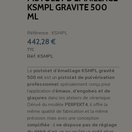
KSMPL GRAVITE 500
ML
Référence : KSMPL
442,28 €
TTC
Réf. KSMPL
Le
pistolet d’émaillage KSMPL gravité
500 ml
est un
pistolet de pulvérisation
professionnel
spécialement conçu pour
l’application d’
émaux, d’engobes et de
glaçures
dans les ateliers de céramique.
Dérivé du modèle
PERFEKT4
, il offre la
même qualité de fabrication et la même
précision, mais avec une conception
simplifiée
: il
ne dispose pas de réglage
du débit d’air
, ce qui en fait un
outil plus