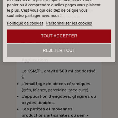
durée de vie du mécanisme.
panier ou à comprendre quelles pages vous plaisent
Godet en aluminium 500 ml
: grande
le plus. C'est vous qui décidez de ce que vous
souhaitez partager avec nous !
capacité, idéale pour les travaux
continus.
Politique de cookies
Personnaliser les cookies
Le pistolet a été pensé pour offrir
une
grande précision d’application
, tout
TOUT ACCEPTER
en étant
facile à démonter et
nettoyer
après usage.
REJETER TOUT
Applications
Le
KSM/PL gravité 500 ml
est destiné
à :
L’émaillage de pièces céramiques
(grès, faïence, porcelaine, terre cuite).
L’application d’engobes, glaçures ou
oxydes liquides.
Les petites et moyennes
productions artisanales ou semi-