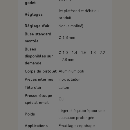
godet
Jet plat/rond et débit du
Réglages
produit
Réglage d’air
Non (simplifié)
Buse standard
Ø 1.8 mm
montée
Buses
Ø 1.0 – 1.4 – 1.6 – 1.8 – 2.2
disponibles sur
– 2.8 mm
demande
Corps du pistolet
Aluminium poli
Pièces internes
Inox et laiton
Tête d’air
Laiton
Presse-étoupe
Oui
spécial émail
Léger et équilibré pour une
Poids
utilisation prolongée
Applications
Émaillage, engobage,