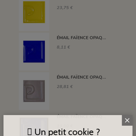
23,75 €
ÉMAIL FAÏENCE OPAQUE SANS PLOMB MAT BLEU FONCÉ EMSP13
8,11 €
ÉMAIL FAÏENCE OPAQUE SANS PLOMB MAT GRIS MOYEN 1KG EMSP16LL
28,81 €
ÉMAIL FAÏENCE OPAQUE CRAQUELÉ BRILLANT BLEU ROI 5934 ancien E31018/4
19,00 €
Un petit cookie ?