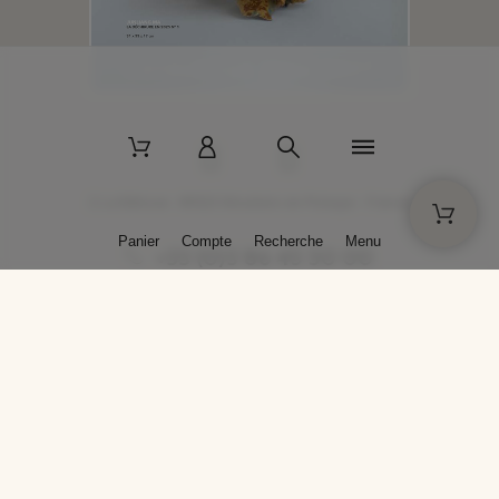
2 La Bâtisse - 89520 Moutiers-en-Puisaye - France
Panier
Compte
Recherche
Menu
+33 (0)3 86 45 50 00
* Livraison gratuite pour les commandes passées sur solargil.com dès
129,00 € TTC d'achat, pour un poids global, emballage inclus, de 30 kg
maximum en France métropolitaine.
Crédits photos : Photos publiées avec l’aimable autorisation des
artistes. Toute reproduction ou diffusion sans leur autorisation est
interdite.