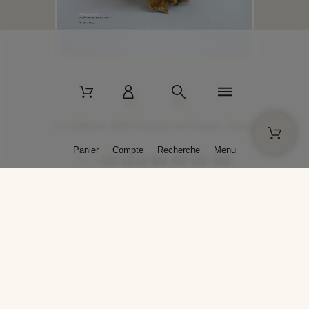
2 La Bâtisse - 89520 Moutiers-en-Puisaye - France
Panier
Compte
Recherche
Menu
+33 (0)3 86 45 50 00
* Livraison gratuite pour les commandes passées sur solargil.com dès
129,00 € TTC d'achat, pour un poids global, emballage inclus, de 30 kg
maximum en France métropolitaine.
Crédits photos : Photos publiées avec l’aimable autorisation des
artistes. Toute reproduction ou diffusion sans leur autorisation est
interdite.