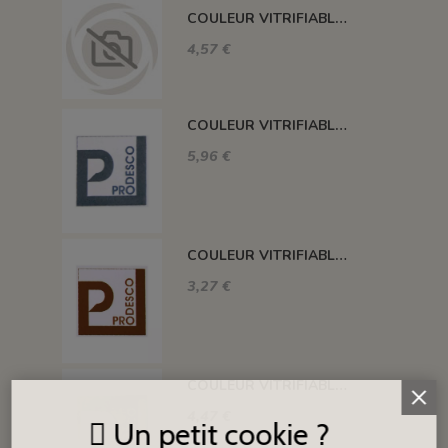
COULEUR VITRIFIABLE DÉCOR SANS PLOMB JAUNE VA105
4,57 €
COULEUR VITRIFIABLE DÉCOR SANS PLOMB GRIS VA116
5,96 €
COULEUR VITRIFIABLE DÉCOR SANS PLOMB CHOCOLAT VA109
3,27 €
COULEUR VITRIFIABLE DÉCOR SANS PLOMB BLANC VA103
4,47 €
Un petit cookie ?