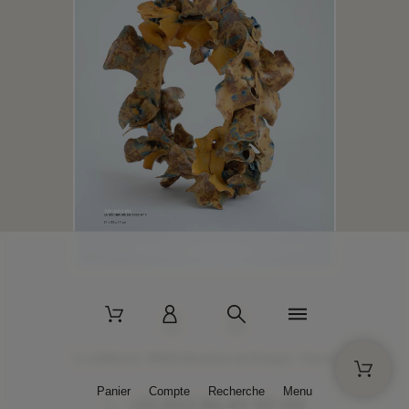
2 La Bâtisse - 89520 Moutiers-en-Puisaye - France
Panier
Compte
Recherche
Menu
+33 (0)3 86 45 50 00