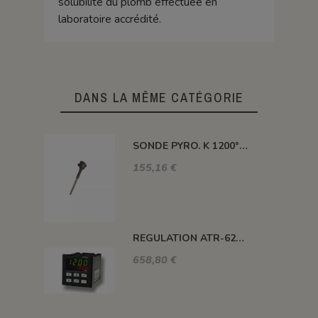
solubilité du plomb effectuée en
laboratoire accrédité.
DANS LA MÊME CATÉGORIE
SONDE PYRO. K 1200° 300MM AVEC TETE
155,16 €
REGULATION ATR-621 13 ABC-T
658,80 €