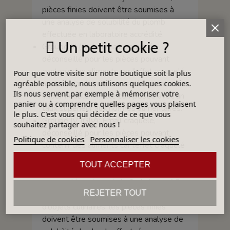
pièces finies doivent être soumises à
une analyse de solubilité du plomb
effectuée en laboratoire accrédité.
Un petit cookie ?
Groupe III (GIII) : Émail craquelé,
déconseillé pour les pièces pouvant
contenir des aliments car l’effet craquelé
Pour que votre visite sur notre boutique soit la plus
ne rend pas la pièce complètement
agréable possible, nous utilisons quelques cookies.
Ils nous servent par exemple à mémoriser votre
imperméable - Fritte composée avec un
panier ou à comprendre quelles pages vous plaisent
taux supérieur aux normes alimentaires.
le plus. C'est vous qui décidez de ce que vous
Groupe IV (GIV): Émail craquelé,
souhaitez partager avec nous !
déconseillé pour les pièces pouvant
Politique de cookies
Personnaliser les cookies
contenir des aliments car l’effet craquelé
ne rend pas la pièce complètement
TOUT ACCEPTER
imperméable - Contient un pigment
encapsulé contenant du Cadmium - Afin
REJETER TOUT
de certifier l’utilisation dans la fabrication
d’objets culinaires, les pièces finies
doivent être soumises à une analyse de