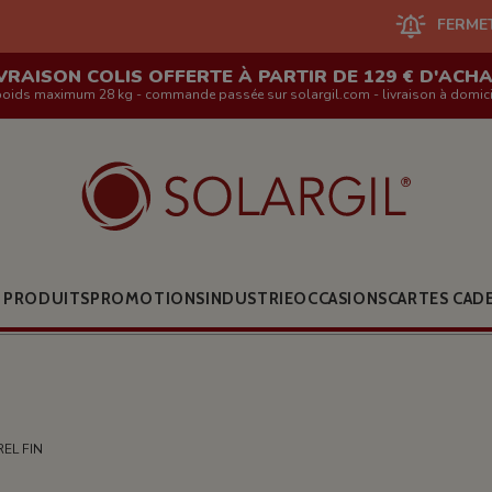
FERMETURE DU SITE 
VRAISON COLIS OFFERTE À PARTIR DE 129 € D'ACH
poids maximum 28 kg - commande passée sur solargil.com - livraison à domici
 PRODUITS
PROMOTIONS
INDUSTRIE
OCCASIONS
CARTES CAD
EL FIN