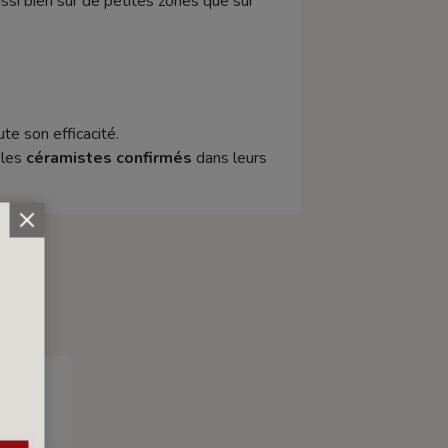
ssi bien sur de petites zones que sur
te son efficacité.
 les
céramistes confirmés
dans leurs