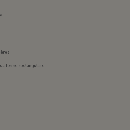
le
ières
 sa forme rectangulaire