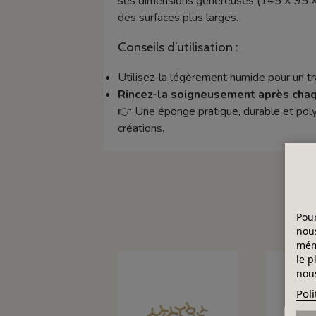
ses dimensions généreuses (145 × 95 × 45
des surfaces plus larges.
Conseils d’utilisation :
Utilisez-la légèrement humide pour un tra
Rincez-la soigneusement après chaqu
👉 Une éponge pratique, durable et poly
créations.
Pour
nous
mémo
le p
nous
Poli