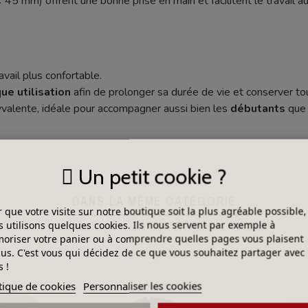
 mm) offrent une bonne prise en main et facilitent le travail au
vail plus confortable.
e utilisation
afin de prolonger sa durée de vie et conserver tou
valente, idéale pour accompagner aussi bien les
débutants
que
Un petit cookie ?
DANS LA MÊME CATÉGORIE
 que votre visite sur notre boutique soit la plus agréable possible,
 utilisons quelques cookies. Ils nous servent par exemple à
riser votre panier ou à comprendre quelles pages vous plaisent
lus. C'est vous qui décidez de ce que vous souhaitez partager avec
 !
tique de cookies
Personnaliser les cookies