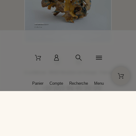
2 La Bâtisse - 89520 Moutiers-en-Puisaye - France
Panier
Compte
Recherche
Menu
+33 (0)3 86 45 50 00
* Livraison gratuite pour les commandes passées sur solargil.com dès
129,00 € TTC d'achat, pour un poids global, emballage inclus, de 30 kg
maximum en France métropolitaine.
Crédits photos : Photos publiées avec l’aimable autorisation des
artistes. Toute reproduction ou diffusion sans leur autorisation est