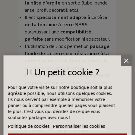
la pâte d’argile
en sortie (tube, bande,
anse, profil décoratif, etc.).
Il est
spécialement adapté à la tête
de la fontaine à terre SP95
,
garantissant une
compatibilité
parfaite
sans modification ni adaptateur.
L’utilisation de l’inox permet un
passage
fluide de la terre
, une
résistance à la
déformation
, et une
longue durée de
vie
même en usage intensif.
Un petit cookie ?
En d’autres termes, ce profil est un
outil
de précision
pour modeler des formes
Pour que votre visite sur notre boutique soit la plus
spécifiques d’argile à l’extrusion, avec un
agréable possible, nous utilisons quelques cookies.
résultat propre et constant
.
Ils nous servent par exemple à mémoriser votre
panier ou à comprendre quelles pages vous plaisent
3. Matériau : l’acier inoxydable
le plus. C'est vous qui décidez de ce que vous
(INOX)
souhaitez partager avec nous !
Politique de cookies
Personnaliser les cookies
Le
profil
est fabriqué en
acier