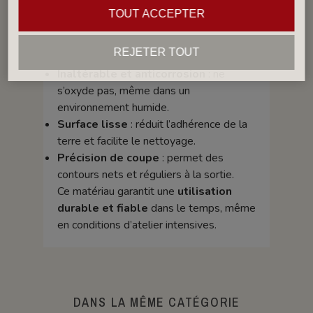
inoxydable de qualité industrielle
,
TOUT ACCEPTER
offrant plusieurs avantages essentiels :
Grande solidité mécanique
: résiste à
REJETER TOUT
la pression de l’argile lors de l’extrusion.
Inaltérable et anticorrosion
: ne
s’oxyde pas, même dans un
environnement humide.
Surface lisse
: réduit l’adhérence de la
terre et facilite le nettoyage.
Précision de coupe
: permet des
contours nets et réguliers à la sortie.
Ce matériau garantit une
utilisation
durable et fiable
dans le temps, même
en conditions d’atelier intensives.
DANS LA MÊME CATÉGORIE