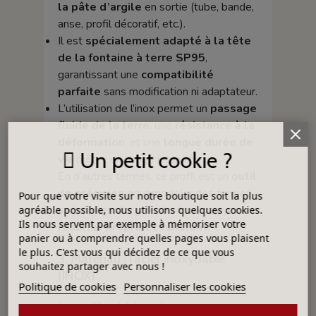
la pâte d’argile
en sortie (tube, bande,
anse, profil décoratif, etc.).
Il est
spécialement adapté à la tête
de la fontaine à terre SP95
,
garantissant une
compatibilité
parfaite
sans modification ni adaptateur.
L’utilisation de l’inox permet un
passage
fluide de la terre
, une
résistance à la
déformation
, et une
longue durée de
Un petit cookie ?
vie
même en usage intensif.
En d’autres termes, ce profil est un
outil
de précision
pour modeler des formes
Pour que votre visite sur notre boutique soit la plus
spécifiques d’argile à l’extrusion, avec un
agréable possible, nous utilisons quelques cookies.
Ils nous servent par exemple à mémoriser votre
résultat propre et constant
.
panier ou à comprendre quelles pages vous plaisent
le plus. C'est vous qui décidez de ce que vous
3. Matériau : l’acier inoxydable
souhaitez partager avec nous !
(INOX)
Politique de cookies
Personnaliser les cookies
Le
profil
est fabriqué en
acier