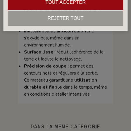
inoxydable de qualité industrielle
,
TOUT ACCEPTER
offrant plusieurs avantages essentiels :
Grande solidité mécanique
: résiste à
REJETER TOUT
la pression de l’argile lors de l’extrusion.
Inaltérable et anticorrosion
: ne
s’oxyde pas, même dans un
environnement humide.
Surface lisse
: réduit l’adhérence de la
terre et facilite le nettoyage.
Précision de coupe
: permet des
contours nets et réguliers à la sortie.
Ce matériau garantit une
utilisation
durable et fiable
dans le temps, même
en conditions d’atelier intensives.
DANS LA MÊME CATÉGORIE