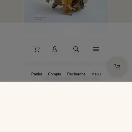
2 La Bâtisse - 89520 Moutiers-en-Puisaye - France
Panier
Compte
Recherche
Menu
+33 (0)3 86 45 50 00
* Livraison gratuite pour les commandes passées sur solargil.com dès
129,00 € TTC d'achat, pour un poids global, emballage inclus, de 30 kg
maximum en France métropolitaine.
Crédits photos : Photos publiées avec l’aimable autorisation des
artistes. Toute reproduction ou diffusion sans leur autorisation est