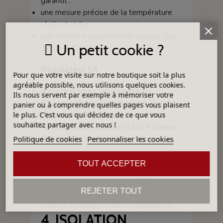
garantit :
une mesure précise de la température
réelle du tube,
une fiabilité exceptionnelle dans la zone
Un petit cookie ?
1400–1700°C.
Régulateur E4
Pour que votre visite sur notre boutique soit la plus
agréable possible, nous utilisons quelques cookies.
4 programmes
programmables,
Ils nous servent par exemple à mémoriser votre
8 segments par programme
(rampe,
panier ou à comprendre quelles pages vous plaisent
palier, refroidissement),
le plus. C'est vous qui décidez de ce que vous
souhaitez partager avec nous !
Interface claire via
écran LCD 4 lignes
,
Répétabilité parfaite des cycles.
Politique de cookies
Personnaliser les cookies
Précision : ±1°C
TOUT ACCEPTER
Indispensable pour les procédés
REJETER TOUT
sensibles (frittage, transformations de
phases, synthèses haute température).
4. ISOLATION