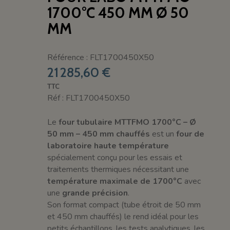
1700°C 450 MM Ø 50
MM
Référence : FLT1700450X50
21 285,60 €
TTC
Réf : FLT1700450X50
Le
four tubulaire MTTFMO 1700°C – Ø
50 mm – 450 mm chauffés
est un
four de
laboratoire haute température
spécialement conçu pour les essais et
traitements thermiques nécessitant une
température maximale de 1700°C
avec
une
grande précision
.
Son format compact (tube étroit de 50 mm
et 450 mm chauffés) le rend idéal pour les
petits échantillons, les tests analytiques, les