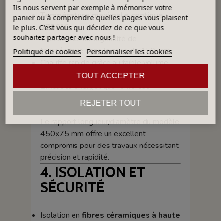
Ils nous servent par exemple à mémoriser votre
Température maximale continue :
panier ou à comprendre quelles pages vous plaisent
1750°C
le plus. C'est vous qui décidez de ce que vous
souhaitez partager avec nous !
Très bonne homogénéité de
température dans la zone de 150 mm
Politique de cookies
Personnaliser les cookies
Chauffe rapide grâce au faible volume
interne
TOUT ACCEPTER
Efficacité énergétique renforcée
Adapté aux cycles complexes et
REJETER TOUT
traitements prolongés
Le rapport longueur/diamètre du modèle
450x75 mm offre un excellent
compromis pour des travaux nécessitant
précision et rapidité.
4. ISOLATION ET
SÉCURITÉ
Isolation en
fibres céramiques à haute