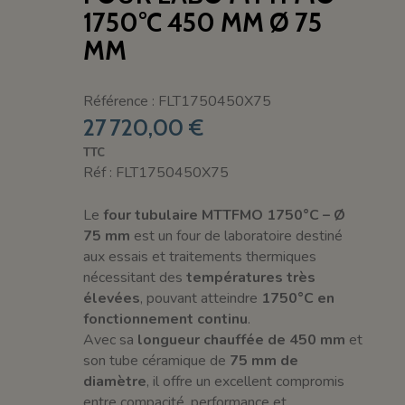
1750°C 450 MM Ø 75
MM
Référence : FLT1750450X75
27 720,00 €
TTC
Réf : FLT1750450X75
Le
four tubulaire MTTFMO 1750°C – Ø
75 mm
est un four de laboratoire destiné
aux essais et traitements thermiques
nécessitant des
températures très
élevées
, pouvant atteindre
1750°C en
fonctionnement continu
.
Avec sa
longueur chauffée de 450 mm
et
son tube céramique de
75 mm de
diamètre
, il offre un excellent compromis
entre compacité, performance et