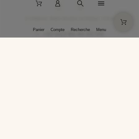
2 La Bâtisse - 89520 Moutiers-en-Puisaye - France
Panier
Compte
Recherche
Menu
+33 (0)3 86 45 50 00
* Livraison gratuite pour les commandes passées sur solargil.com dès
129,00 € TTC d'achat, pour un poids global, emballage inclus, de 30 kg
maximum en France métropolitaine.
Crédits photos : Photos publiées avec l’aimable autorisation des
artistes. Toute reproduction ou diffusion sans leur autorisation est
interdite.
Conception
AP Design
Copyright © 2025 SOLARGIL - Tous droits réservés