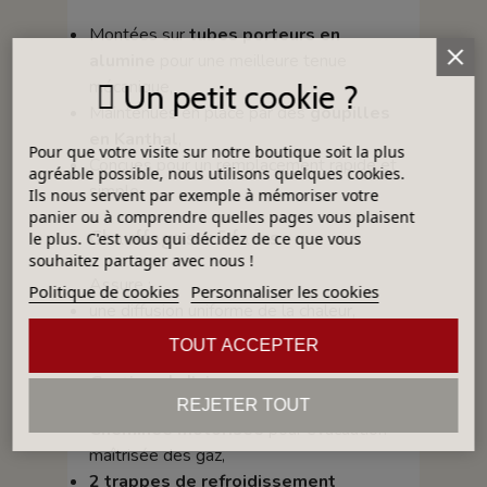
Montées sur
tubes porteurs en
alumine
pour une meilleure tenue
mécanique,
Un petit cookie ?
Maintenues en place par des
goupilles
en Kanthal
,
Pour que votre visite sur notre boutique soit la plus
Conçues pour un remplacement rapide et
agréable possible, nous utilisons quelques cookies.
simple.
Ils nous servent par exemple à mémoriser votre
panier ou à comprendre quelles pages vous plaisent
Chauffage sur 5 faces
le plus. C'est vous qui décidez de ce que vous
souhaitez partager avec nous !
Assure :
Politique de cookies
Personnaliser les cookies
une diffusion uniforme de la chaleur,
des cuissons régulières et homogènes.
TOUT ACCEPTER
Gestion de l’air
REJETER TOUT
Cheminée motorisée
pour évacuation
maîtrisée des gaz,
2 trappes de refroidissement