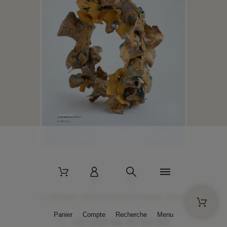
2 La Bâtisse - 89520 Moutiers-en-Puisaye - France
Panier
Compte
Recherche
Menu
+33 (0)3 86 45 50 00