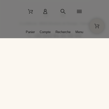
2 La Bâtisse - 89520 Moutiers-en-Puisaye - France
Panier
Compte
Recherche
Menu
+33 (0)3 86 45 50 00
* Livraison gratuite pour les commandes passées sur solargil.com dès
129,00 € TTC d'achat, pour un poids global, emballage inclus, de 30 kg
maximum en France métropolitaine.
Crédits photos : Photos publiées avec l’aimable autorisation des
artistes. Toute reproduction ou diffusion sans leur autorisation est
interdite.
Conception
AP Design
Copyright © 2025 SOLARGIL - Tous droits réservés