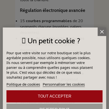
toute la chambre.
Régulation électronique avancée
15
courbes programmables
de 20
segments chacune (montées, paliers,
descentes).
2 zones de chauffe indépendantes
Un petit cookie ?
pour un contrôle précis du gradient
thermique.
Pour que votre visite sur notre boutique soit la plus
3 thermocouples Type S
(platine-
agréable possible, nous utilisons quelques cookies.
rhodium) pour une mesure précise
Ils nous servent par exemple à mémoriser votre
jusqu’à 1400°C.
panier ou à comprendre quelles pages vous plaisent
le plus. C'est vous qui décidez de ce que vous
Cheminée automatique motorisée
souhaitez partager avec nous !
pour un refroidissement progressif
Politique de cookies
Personnaliser les cookies
contrôlé.
Refroidissement par la sole
réglable
via une trappe manuelle.
TOUT ACCEPTER
Système de sécurité
: coupure
automatique en cas de surchauffe.