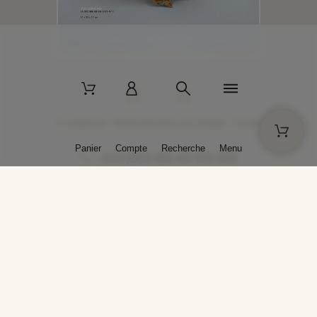
2 La Bâtisse - 89520 Moutiers-en-Puisaye - France
Panier
Compte
Recherche
Menu
+33 (0)3 86 45 50 00
* Livraison gratuite pour les commandes passées sur solargil.com dès
129,00 € TTC d'achat, pour un poids global, emballage inclus, de 30 kg
maximum en France métropolitaine.
Crédits photos : Photos publiées avec l’aimable autorisation des
artistes. Toute reproduction ou diffusion sans leur autorisation est
interdite.
Conception
AP Design