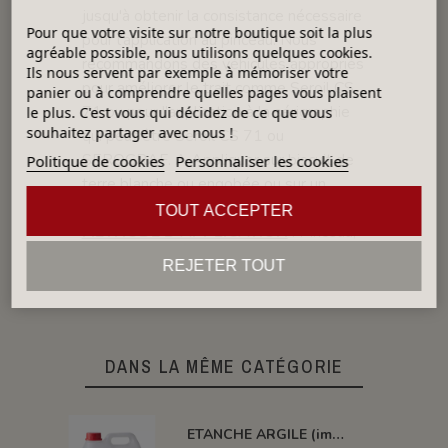
jusqu'à obtenir la consistance nécessaire
Pour que votre visite sur notre boutique soit la plus
pour l'application au pinceau. Nous
agréable possible, nous utilisons quelques cookies.
recommandons des véhicules appropriés
Ils nous servent par exemple à mémoriser votre
pour améliorer le trait comme Seroil CS
panier ou à comprendre quelles pages vous plaisent
71 ou pour l’application à la sérigraphie
le plus. C'est vous qui décidez de ce que vous
souhaitez partager avec nous !
qui peut être Seroil CS 71 ou
SEROGRAF. A Appliquer sur biscuit de
Politique de cookies
Personnaliser les cookies
terre blanche ou engobée ou sur un
émail blanc cru.
TOUT ACCEPTER
MÉTHODE D'APPLICATION
: Pinceau,
Brosse, Aérographe, éponge
REJETER TOUT
DANS LA MÊME CATÉGORIE
ETANCHE ARGILE (impermeabilisant pour pièce poreuse)