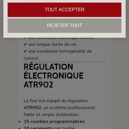
Le SBMS200 chauffe grâce à :
les deux parois verticales
,
TOUT ACCEPTER
le fond du four
.
Les résistances sont en
Kanthal A1
,
REJETER TOUT
garantissant :
✔ une résistance thermique élevée,
✔ une longue durée de vie,
✔ une excellente homogénéité de
cuisson.
RÉGULATION
ÉLECTRONIQUE
ATR902
Le four est équipé du régulateur
ATR902
, un système professionnel
fiable et simple d’utilisation :
15 courbes programmables
20 segments
par courbe