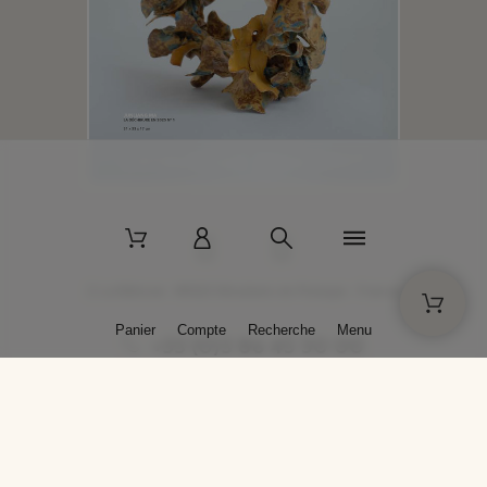
2 La Bâtisse - 89520 Moutiers-en-Puisaye - France
Panier
Compte
Recherche
Menu
+33 (0)3 86 45 50 00
* Livraison gratuite pour les commandes passées sur solargil.com dès
129,00 € TTC d'achat, pour un poids global, emballage inclus, de 30 kg
maximum en France métropolitaine.