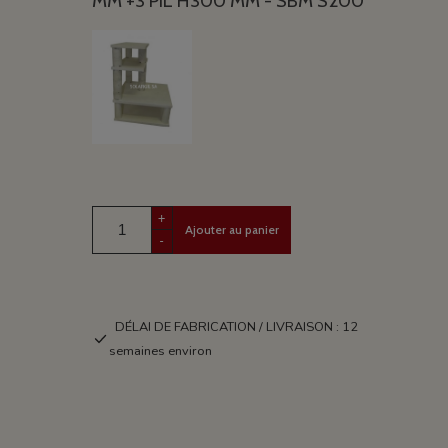
MM +3 PIL H300 MM - SBM S200
+
Ajouter au panier
-
DÉLAI DE FABRICATION / LIVRAISON : 12
semaines environ