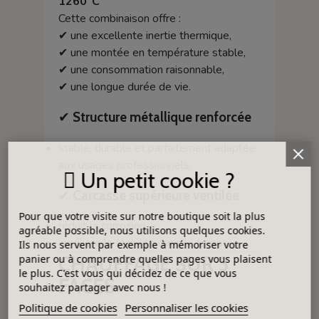
1260°C
Cette combinaison offre :
✔ une excellente inertie thermique,
✔ une montée en température stable,
✔ une consommation raisonnable,
✔ une longue durée de vie.
✔
Structure métallique renforcée
stable, durable et parfaitement adaptée
aux usages professionnels.
Un petit cookie ?
✔
Carcasse supérieure ventilée
Pour que votre visite sur notre boutique soit la plus
réduit la corrosion,
agréable possible, nous utilisons quelques cookies.
améliore la stabilité dans le temps.
Ils nous servent par exemple à mémoriser votre
CHAUFFAGE SUR 3
panier ou à comprendre quelles pages vous plaisent
le plus. C'est vous qui décidez de ce que vous
FACES
souhaitez partager avec nous !
Politique de cookies
Personnaliser les cookies