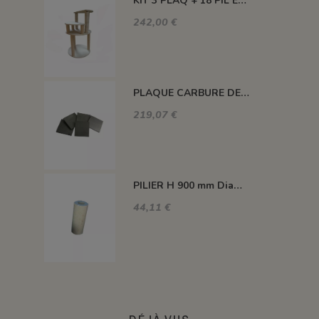
KIT 3 PLAQ + 18 PIL ENCAS +3 PIL H100 MM +3 PIL H300 MM - KEOS 160L
242,00 €
PLAQUE CARBURE DE SILICIUM 1400°C MAXI 420*420*22 MM
219,07 €
PILIER H 900 mm Diam.80 mm 1350°C
44,11 €