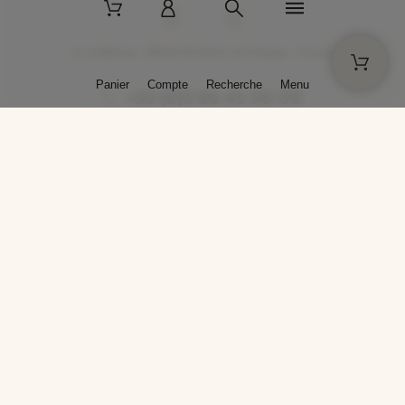
2 La Bâtisse - 89520 Moutiers-en-Puisaye - France
Panier
Compte
Recherche
Menu
+33 (0)3 86 45 50 00
* Livraison gratuite pour les commandes passées sur solargil.com dès
129,00 € TTC d'achat, pour un poids global, emballage inclus, de 30 kg
maximum en France métropolitaine.
Crédits photos : Photos publiées avec l’aimable autorisation des
artistes. Toute reproduction ou diffusion sans leur autorisation est
interdite.
Conception
AP Design
Copyright © 2025 SOLARGIL - Tous droits réservés