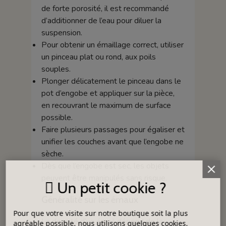
de forte porosité, il est recommandé
d’additionner de l’eau pour diluer la
suspension.
Pour obtenir un émaillage correct, utiliser
un pinceau plat ou rond, aux poils
souples.
Plonger délicatement le pinceau dans le
pot d’engobe et appliquer sur la pièce,
en recouvrant le maximum de surface
possible.
Faire plusieurs passages pour égaliser et
unifier les couches avant que l’engobe ne
sèche.
Dès que l’engobe est sec, les objets
peuvent être manipulés sans risque.
Un petit cookie ?
Généralité sur les émaux
Pour que votre visite sur notre boutique soit la plus
La densité d’un émail dépend de la
agréable possible, nous utilisons quelques cookies.