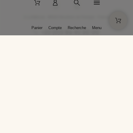
2 La Bâtisse - 89520 Moutiers-en-Puisaye - France
Panier
Compte
Recherche
Menu
+33 (0)3 86 45 50 00
* Livraison gratuite pour les commandes passées sur solargil.com dès
129,00 € TTC d'achat, pour un poids global, emballage inclus, de 30 kg
maximum en France métropolitaine.
Crédits photos : Photos publiées avec l’aimable autorisation des
artistes. Toute reproduction ou diffusion sans leur autorisation est
interdite.
Conception
AP Design
Copyright © 2025 SOLARGIL - Tous droits réservés