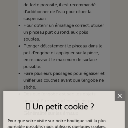
de forte porosité, il est recommandé
d’additionner de l’eau pour diluer la
suspension.
Pour obtenir un émaillage correct, utiliser
un pinceau plat ou rond, aux poils
souples.
Plonger délicatement le pinceau dans le
pot d’engobe et appliquer sur la pièce,
en recouvrant le maximum de surface
possible.
Faire plusieurs passages pour égaliser et
unifier les couches avant que l’engobe ne
sèche.
Dès que l’engobe est sec, les objets
peuvent être manipulés sans risque.
Un petit cookie ?
Généralité sur les émaux
Pour que votre visite sur notre boutique soit la plus
La densité d’un émail dépend de la
agréable possible, nous utilisons quelques cookies.