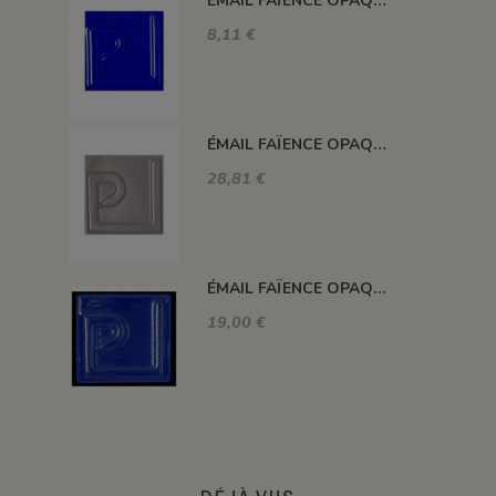
ÉMAIL FAÏENCE OPAQUE SANS PLOMB MAT BLEU FONCÉ EMSP13
8,11 €
ÉMAIL FAÏENCE OPAQUE SANS PLOMB MAT GRIS MOYEN 1KG EMSP16LL
28,81 €
ÉMAIL FAÏENCE OPAQUE CRAQUELÉ BRILLANT BLEU ROI 5934 ancien E31018/4
19,00 €