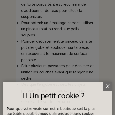
de forte porosité, il est recommandé
d’additionner de l’eau pour diluer la
suspension.
Pour obtenir un émaillage correct, utiliser
un pinceau plat ou rond, aux poils
souples.
Plonger délicatement le pinceau dans le
pot d’engobe et appliquer sur la pièce,
en recouvrant le maximum de surface
possible.
Faire plusieurs passages pour égaliser et
unifier les couches avant que l’engobe ne
sèche.
Dès que l’engobe est sec, les objets
peuvent être manipulés sans risque.
Un petit cookie ?
Généralité sur les émaux
Pour que votre visite sur notre boutique soit la plus
La densité d’un émail dépend de la
agréable possible, nous utilisons quelques cookies.