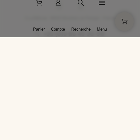
2 La Bâtisse - 89520 Moutiers-en-Puisaye - France
Panier
Compte
Recherche
Menu
+33 (0)3 86 45 50 00
* Livraison gratuite pour les commandes passées sur solargil.com dès
129,00 € TTC d'achat, pour un poids global, emballage inclus, de 30 kg
maximum en France métropolitaine.
Crédits photos : Photos publiées avec l’aimable autorisation des
artistes. Toute reproduction ou diffusion sans leur autorisation est
interdite.
Conception
AP Design
Copyright © 2025 SOLARGIL - Tous droits réservés