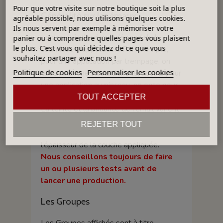
Pour que votre visite sur notre boutique soit la plus
Généralité sur les émaux
agréable possible, nous utilisons quelques cookies.
Ils nous servent par exemple à mémoriser votre
La densité d’un émail dépend de la
panier ou à comprendre quelles pages vous plaisent
le plus. C'est vous qui décidez de ce que vous
technique d'application. Par exemple,
souhaitez partager avec nous !
pour une application par trempage, on
Politique de cookies
Personnaliser les cookies
opte pour une faible densité, quand, pour
une application au pinceau, on opte pour
une densité forte.
TOUT ACCEPTER
La teinte et la brillance de l'émail varient
selon la couleur de la terre et/ou la
REJETER TOUT
température de cuisson, ainsi que
l'épaisseur de la couche appliquée.
Nous conseillons toujours de faire
un ou plusieurs tests avant de
lancer une production.
Les Groupes