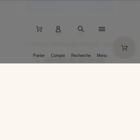
2 La Bâtisse - 89520 Moutiers-en-Puisaye - France
Panier
Compte
Recherche
Menu
+33 (0)3 86 45 50 00
* Livraison gratuite pour les commandes passées sur solargil.com dès
129,00 € TTC d'achat, pour un poids global, emballage inclus, de 30 kg
maximum en France métropolitaine.
Crédits photos : Photos publiées avec l’aimable autorisation des
artistes. Toute reproduction ou diffusion sans leur autorisation est
interdite.
Conception
AP Design