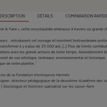
DESCRIPTION
DÉTAILS
COMPARAISON RAPID
oir & Faire », cette encyclopédie embrasse à travers six grands ch
teurs… introduisent cet ouvrage et montrent l’extraordinaire profus
sformer il y a plus de 25 000 ans. [...] Plus de trente contribut
etiens avec les grands acteurs de notre temps. Abondamment illus
point de vue artistique, technique, environnemental et historique
que de notre planète. '
rice de la Fondation d'entreprise Hermès
igner, directeur pédagogique de la deuxième Académie des sa
t
Sociologue et historien spécialisé sur les savoir
-faire
|