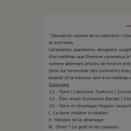
' Deuxième volume de la collection « Sav
le mot terre.
Céramistes, plasticiens, designers, sculp
d’un matériau que l’homme commença à tran
somme alternant articles de fond et entr
terre sur l’ensemble des continents d’un 
beauté et la richesse tant d’un matériau 
Sommaire
11 - Terre !
Catherine Tsekenis
Direct
|
13 - Être vivant
Guillaume Bardet
Des
|
15 - Terre et céramique
Hugues Jacque
l . La terre, matière à création
ll . Histoire de la céramique
lll . Orner ? Le goût et les couleurs