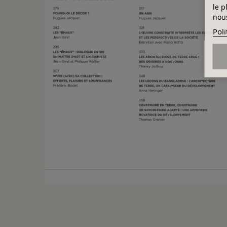
le p
nous
Poli