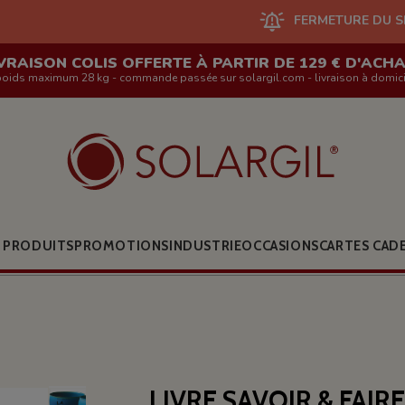
FERMETURE DU SITE EN LIGNE ET
VRAISON COLIS OFFERTE À PARTIR DE 129 € D'ACH
poids maximum 28 kg - commande passée sur solargil.com - livraison à domici
 PRODUITS
PROMOTIONS
INDUSTRIE
OCCASIONS
CARTES CAD
LIVRE SAVOIR & FAIRE