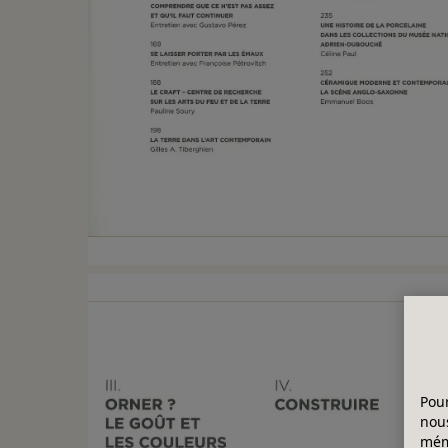
Pour
nous
mémo