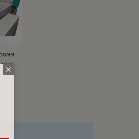
100MM
ABLE
621
€