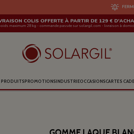
FERMETURE DU 
VRAISON COLIS OFFERTE À PARTIR DE 129 € D'ACH
poids maximum 28 kg - commande passée sur solargil.com - livraison à domici
 PRODUITS
PROMOTIONS
INDUSTRIE
OCCASIONS
CARTES CAD
GOMME LAQUE BLANC