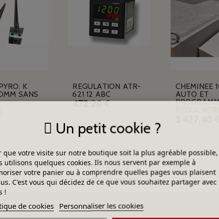
PYRO. K
REGULATION ATR-
CHEMINEE 
10MM SANS
621 12 ABC
AUTO ET
PROGRAMM
472,20 €
REGUL ATR
€
1 427,40 
Un petit cookie ?
 que votre visite sur notre boutique soit la plus agréable possible,
 utilisons quelques cookies. Ils nous servent par exemple à
DÉJÀ VUS
riser votre panier ou à comprendre quelles pages vous plaisent
lus. C'est vous qui décidez de ce que vous souhaitez partager avec
 !
tique de cookies
Personnaliser les cookies