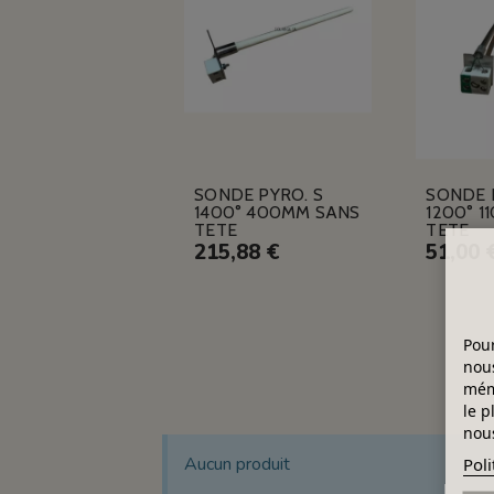
SONDE PYRO. S
SONDE 
1400° 400MM SANS
1200° 1
TETE
TETE
215,88 €
51,00 
Pour
nous
mémo
le p
nous
Aucun produit
Poli