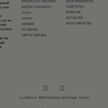
MATÉRIELS ET MACHINES
ENVIRONNEMENTAL
extrait
COMPTE PRO
MATIÈRES PREMIÈRES
rs une
EXPERTISE
OUTILS
on
ACTUALITÉS
TERRES
e qui se
NOUS CONTACTER
LIBRAIRIE
ermet
iculiers.
OCCASIONS
CARTES CADEAUX
 et de
gil
re
2 La Bâtisse - 89520 Moutiers-en-Puisaye - France