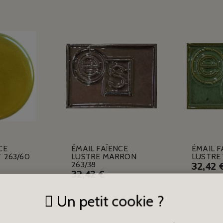
CE
ÉMAIL FAÏENCE
ÉMAIL F
 263/60
LUSTRE MARRON
LUSTRE 
263/38
32,42 
32,42 €
Un petit cookie ?