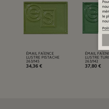
Pour
nous
mémo
le p
nous
Poli
ÉMAIL FAÏENCE
ÉMAIL FAÏEN
LUSTRE PISTACHE
LUSTRE TUR
263/145
263/142
34,36 €
37,80 €