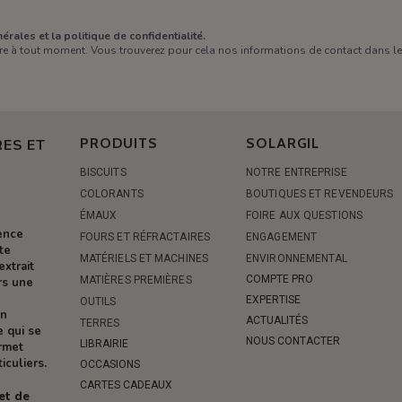
érales et la politique de confidentialité.
e à tout moment. Vous trouverez pour cela nos informations de contact dans les 
PRODUITS
SOLARGIL
ES ET
BISCUITS
NOTRE ENTREPRISE
COLORANTS
BOUTIQUES ET REVENDEURS
ÉMAUX
FOIRE AUX QUESTIONS
rence
FOURS ET RÉFRACTAIRES
ENGAGEMENT
te
MATÉRIELS ET MACHINES
ENVIRONNEMENTAL
extrait
COMPTE PRO
MATIÈRES PREMIÈRES
rs une
EXPERTISE
OUTILS
on
ACTUALITÉS
TERRES
e qui se
NOUS CONTACTER
LIBRAIRIE
ermet
iculiers.
OCCASIONS
CARTES CADEAUX
 et de