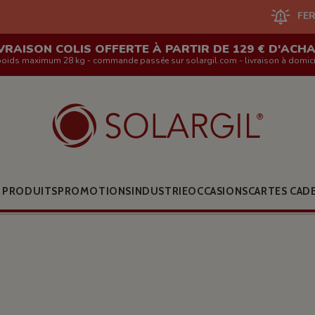
FERMETURE DU SIT
VRAISON COLIS OFFERTE À PARTIR DE 129 € D'ACH
poids maximum 28 kg - commande passée sur solargil.com - livraison à domici
 PRODUITS
PROMOTIONS
INDUSTRIE
OCCASIONS
CARTES CAD