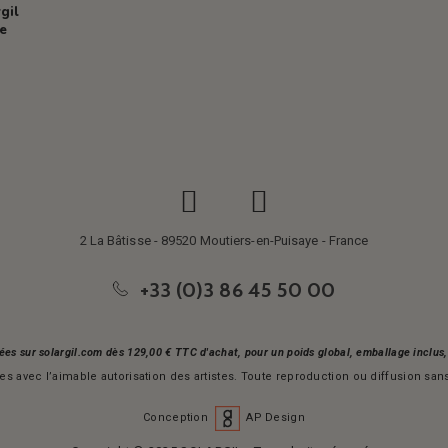
gil
re
2 La Bâtisse - 89520 Moutiers-en-Puisaye - France
+33 (0)3 86 45 50 00
ées sur solargil.com dès 129,00 € TTC d'achat, pour un poids global, emballage inclu
s avec l’aimable autorisation des artistes. Toute reproduction ou diffusion sans 
Conception
AP Design