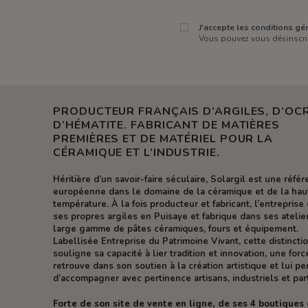
J'accepte les conditions gén
Vous pouvez vous désinscrir
PRODUCTEUR FRANÇAIS D’ARGILES, D’OCR
D’HÉMATITE. FABRICANT DE MATIÈRES
PREMIÈRES ET DE MATÉRIEL POUR LA
CÉRAMIQUE ET L’INDUSTRIE.
Héritière d’un savoir-faire séculaire, Solargil est une réfé
européenne dans le domaine de la céramique et de la hau
température. À la fois producteur et fabricant, l’entreprise 
ses propres argiles en Puisaye et fabrique dans ses atelie
large gamme de pâtes céramiques, fours et équipement.
Labellisée Entreprise du Patrimoine Vivant, cette distincti
souligne sa capacité à lier tradition et innovation, une forc
retrouve dans son soutien à la création artistique et lui p
d’accompagner avec pertinence artisans, industriels et part
Forte de son site de vente en ligne, de ses 4 boutiques