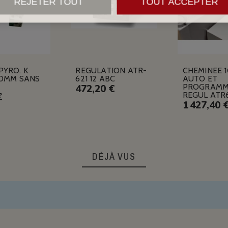
REJETER TOUT
TOUT ACCEPTER
PYRO. K
REGULATION ATR-
CHEMINEE 
10MM SANS
621 12 ABC
AUTO ET
PROGRAMM
472,20 €
REGUL ATR
€
1 427,40 
DÉJÀ VUS