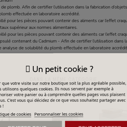
cadmium
de plomb. Afin de certifier l’utilisation dans la fabrication d’objets
plomb effectuée en laboratoire accrédité.
seillé pour les pièces pouvant contenir des aliments car l’effet c
aux supérieur aux normes alimentaires.
illé pour les pièces pouvant contenir des aliments car l’effet cr
lé contenant du Cadmium - Afin de certifier l’utilisation dans la f
e analyse de solubilité du plomb effectuée en laboratoire accrédit
Un petit cookie ?
DANS LA MÊME CATÉGORIE
 que votre visite sur notre boutique soit la plus agréable possible,
 utilisons quelques cookies. Ils nous servent par exemple à
riser votre panier ou à comprendre quelles pages vous plaisent
lus. C'est vous qui décidez de ce que vous souhaitez partager avec
 !
tique de cookies
Personnaliser les cookies