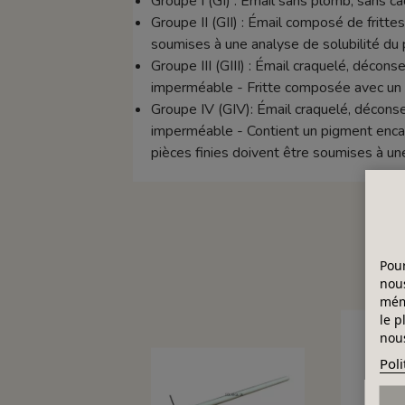
Groupe I (GI) : Émail sans plomb, sans 
Groupe II (GII) : Émail composé de frittes 
soumises à une analyse de solubilité du 
Groupe III (GIII) : Émail craquelé, décon
imperméable - Fritte composée avec un t
Groupe IV (GIV): Émail craquelé, déconse
imperméable - Contient un pigment encapsu
pièces finies doivent être soumises à un
Pour
nous
mémo
le p
nous
Poli