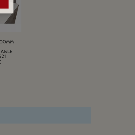
100MM
ABLE
621
€