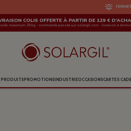
FERMETURE DU SITE 
VRAISON COLIS OFFERTE À PARTIR DE 129 € D'ACH
poids maximum 28 kg - commande passée sur solargil.com - livraison à domici
 PRODUITS
PROMOTIONS
INDUSTRIE
OCCASIONS
CARTES CAD