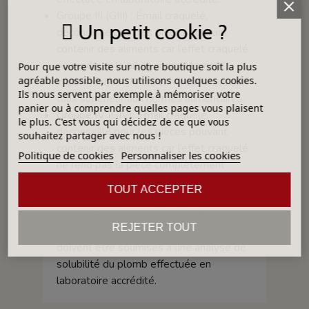
Groupe III (GIII) : Émail craquelé,
Un petit cookie ?
déconseillé pour les pièces pouvant
contenir des aliments car l’effet craquelé
ne rend pas la pièce complètement
Pour que votre visite sur notre boutique soit la plus
agréable possible, nous utilisons quelques cookies.
imperméable - Fritte composée avec un
Ils nous servent par exemple à mémoriser votre
taux supérieur aux normes alimentaires.
panier ou à comprendre quelles pages vous plaisent
Groupe IV (GIV): Émail craquelé,
le plus. C'est vous qui décidez de ce que vous
déconseillé pour les pièces pouvant
souhaitez partager avec nous !
contenir des aliments car l’effet craquelé
Politique de cookies
Personnaliser les cookies
ne rend pas la pièce complètement
imperméable - Contient un pigment
TOUT ACCEPTER
encapsulé contenant du Cadmium - Afin
de certifier l’utilisation dans la fabrication
REJETER TOUT
d’objets culinaires, les pièces finies
doivent être soumises à une analyse de
solubilité du plomb effectuée en
laboratoire accrédité.