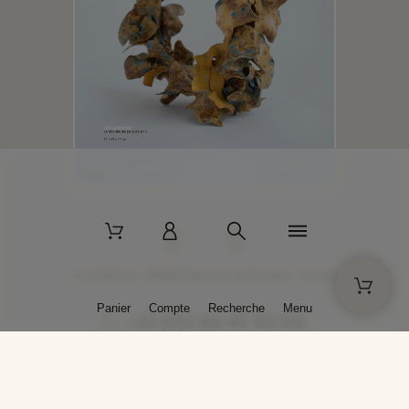
2 La Bâtisse - 89520 Moutiers-en-Puisaye - France
Panier
Compte
Recherche
Menu
+33 (0)3 86 45 50 00
* Livraison gratuite pour les commandes passées sur solargil.com dès
129,00 € TTC d'achat, pour un poids global, emballage inclus, de 30 kg