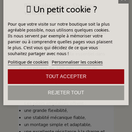
Piliers réfractaires – Structure
Un petit cookie ?
verticale stable
Pour que votre visite sur notre boutique soit la plus
Le kit inclut :
agréable possible, nous utilisons quelques cookies.
3 piliers réfractaires de hauteur 100
Ils nous servent par exemple à mémoriser votre
mm
,
panier ou à comprendre quelles pages vous plaisent
18 piliers réfractaires empilables
.
le plus. C'est vous qui décidez de ce que vous
Les piliers jouent un rôle essentiel dans
souhaitez partager avec nous !
la création d’étages :
Politique de cookies
Personnaliser les cookies
Les
piliers de 100 mm
servent de
support principal pour le premier niveau.
TOUT ACCEPTER
Les
piliers empilables
permettent de
créer les niveaux suivants, en ajustant la
REJETER TOUT
hauteur selon les besoins.
Les piliers empilables offrent :
une grande flexibilité,
une stabilité mécanique fiable,
un montage simple et adaptable,
une excellente résistance à la charge et