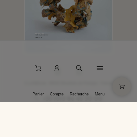
2 La Bâtisse - 89520 Moutiers-en-Puisaye - France
Panier
Compte
Recherche
Menu
+33 (0)3 86 45 50 00
* Livraison gratuite pour les commandes passées sur solargil.com dès
129,00 € TTC d'achat, pour un poids global, emballage inclus, de 30 kg
maximum en France métropolitaine.