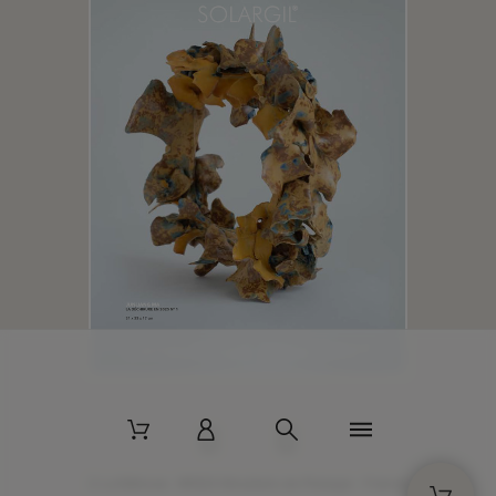
2 La Bâtisse - 89520 Moutiers-en-Puisaye - France