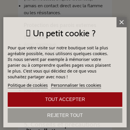
jamais en contact direct avec la flamme
ou les résistances.
Protection des parois externes
Un petit cookie ?
Il agit comme :
écran thermique,
Pour que votre visite sur notre boutique soit la plus
renfort isolant structurel,
agréable possible, nous utilisons quelques cookies.
panneau de support isolant.
Ils nous servent par exemple à mémoriser votre
panier ou à comprendre quelles pages vous plaisent
Applications industrielles
le plus. C'est vous qui décidez de ce que vous
souhaitez partager avec nous !
Utilisé dans :
Politique de cookies
Personnaliser les cookies
fours de potier,
fours industriels,
TOUT ACCEPTER
séchoirs, chaudières,
armoires thermiques.
REJETER TOUT
5. Conseils et précautions