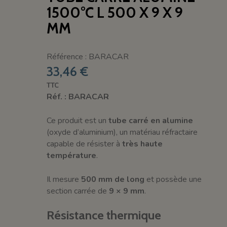
1500°C L 500 X 9 X 9
MM
Référence : BARACAR
33,46 €
TTC
Réf. : BARACAR
Ce produit est un
tube carré en alumine
(oxyde d’aluminium), un matériau réfractaire
capable de résister à
très haute
température
.
Il mesure
500 mm de long
et possède une
section carrée de
9 × 9 mm
.
Résistance thermique