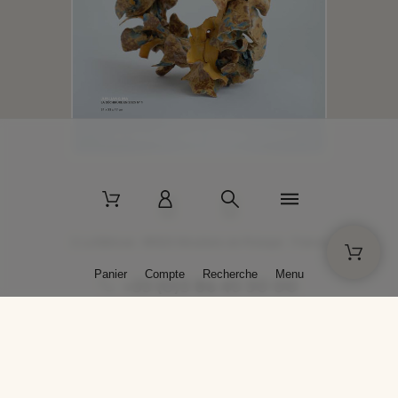
2 La Bâtisse - 89520 Moutiers-en-Puisaye - France
Panier
Compte
Recherche
Menu
+33 (0)3 86 45 50 00
* Livraison gratuite pour les commandes passées sur solargil.com dès
129,00 € TTC d'achat, pour un poids global, emballage inclus, de 30 kg
maximum en France métropolitaine.