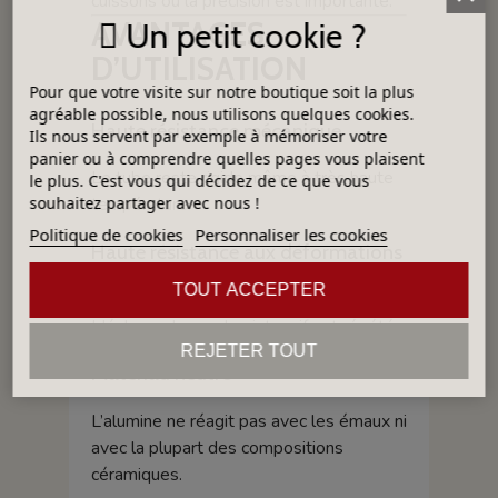
cuissons où la précision est importante.
AVANTAGES
Un petit cookie ?
D’UTILISATION
Pour que votre visite sur notre boutique soit la plus
agréable possible, nous utilisons quelques cookies.
Haute résistance mécanique
Ils nous servent par exemple à mémoriser votre
panier ou à comprendre quelles pages vous plaisent
Le tube reste rigide même à très haute
le plus. C'est vous qui décidez de ce que vous
souhaitez partager avec nous !
température.
Politique de cookies
Personnaliser les cookies
Haute résistance aux déformations
thermique
TOUT ACCEPTER
Idéal pour les cycles intensifs et répétés.
REJETER TOUT
Matériau neutre
L’alumine ne réagit pas avec les émaux ni
avec la plupart des compositions
céramiques.