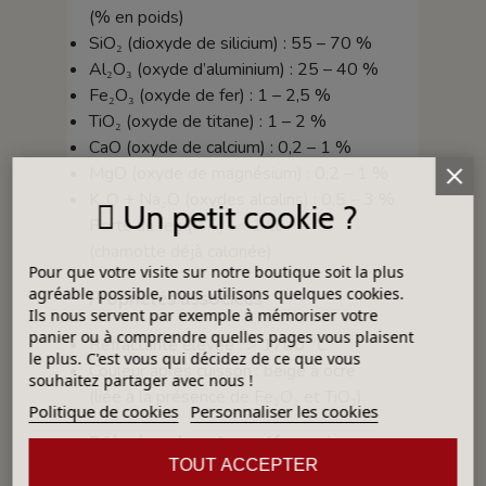
(% en poids)
SiO₂ (dioxyde de silicium) : 55 – 70 %
Al₂O₃ (oxyde d’aluminium) : 25 – 40 %
Fe₂O₃ (oxyde de fer) : 1 – 2,5 %
TiO₂ (oxyde de titane) : 1 – 2 %
CaO (oxyde de calcium) : 0,2 – 1 %
MgO (oxyde de magnésium) : 0,2 – 1 %
K₂O + Na₂O (oxydes alcalins) : 0,5 – 3 %
Un petit cookie ?
Perte au feu (P.F.) : < 1 %
(chamotte déjà calcinée)
Pour que votre visite sur notre boutique soit la plus
agréable possible, nous utilisons quelques cookies.
Propriétés associées
Ils nous servent par exemple à mémoriser votre
panier ou à comprendre quelles pages vous plaisent
Réfractarité élevée : > 1700 °C
le plus. C'est vous qui décidez de ce que vous
Couleur après cuisson : beige à ocre
souhaitez partager avec nous !
(liée à la présence de Fe₂O₃ et TiO₂)
Politique de cookies
Personnaliser les cookies
Rôle dans les pâtes réfractaires
TOUT ACCEPTER