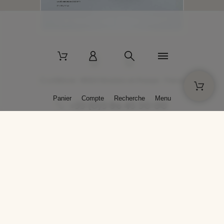
2 La Bâtisse - 89520 Moutiers-en-Puisaye - France
Panier
Compte
Recherche
Menu
+33 (0)3 86 45 50 00
* Livraison gratuite pour les commandes passées sur solargil.com dès
129,00 € TTC d'achat, pour un poids global, emballage inclus, de 30 kg
maximum en France métropolitaine.
Crédits photos : Photos publiées avec l’aimable autorisation des
artistes. Toute reproduction ou diffusion sans leur autorisation est
interdite.
Conception
AP Design