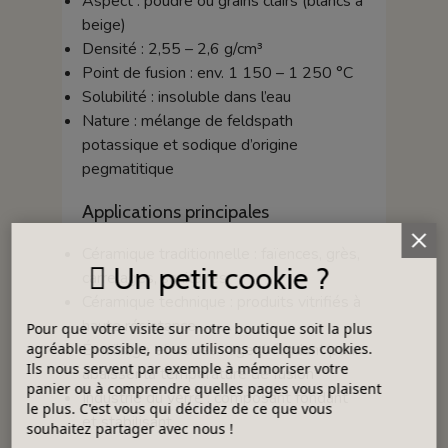
Aspect : poudre ou grains clairs (blancs à
beige)
Densité : 2,55 – 2,6 g/cm³
Point de fusion : env. 1 150 – 1 250 °C
Solubilité : insoluble dans l’eau
Nature : mélange de feldspath
potassique et sodique d’origine
pegmatitique
Applications principales
Céramique traditionnelle : faïences, grès,
Un petit cookie ?
carrelages, sanitaires
Céramique technique : produits vitrifiés à
haute résistance
Pour que votre visite sur notre boutique soit la plus
agréable possible, nous utilisons quelques cookies.
Émaillage et verres : agent fondant pour
Ils nous servent par exemple à mémoriser votre
abaisser la température de fusion
panier ou à comprendre quelles pages vous plaisent
Industrie du verre : composant fondant
le plus. C'est vous qui décidez de ce que vous
et stabilisant
souhaitez partager avec nous !