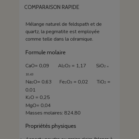
COMPARAISON RAPIDE
Mélange naturel de feldspath et de
quartz, la pegmatite est employée
comme telle dans la céramique.
Formule molaire
CaO= 0,09 Al
O
= 1,17 SiO
2
3
2 =
10,43
Na
O= 0,63 Fe
O
= 0,02 TiO
=
2
2
3
2
0,01
K
O = 0,25
2
MgO= 0,04
Masses molaires: 824,80
Propriétés physiques