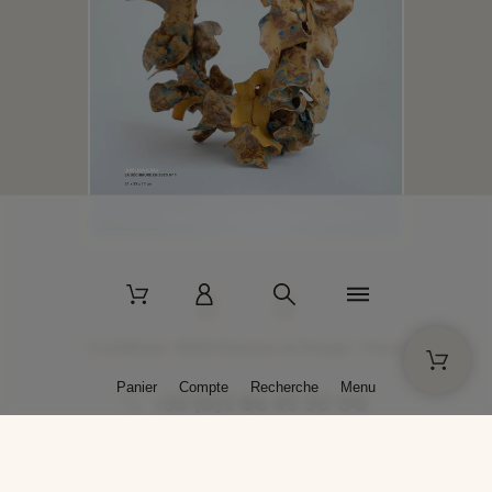
2 La Bâtisse - 89520 Moutiers-en-Puisaye - France
Panier
Compte
Recherche
Menu
+33 (0)3 86 45 50 00
* Livraison gratuite pour les commandes passées sur solargil.com dès