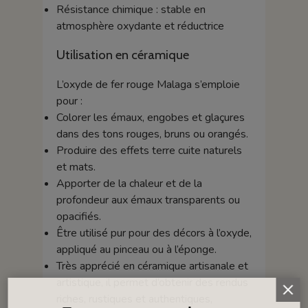
Résistance chimique : stable en
atmosphère oxydante et réductrice
Utilisation en céramique
L’oxyde de fer rouge Malaga s’emploie
pour :
Colorer les émaux, engobes et glaçures
dans des tons rouges, bruns ou orangés.
Produire des effets terre cuite naturels
et mats.
Apporter de la chaleur et de la
profondeur aux émaux transparents ou
opacifiés.
Être utilisé pur pour des décors à l’oxyde,
appliqué au pinceau ou à l’éponge.
Très apprécié en céramique artisanale et
artistique, il permet d’obtenir des rendus
riches, rustiques et authentiques,