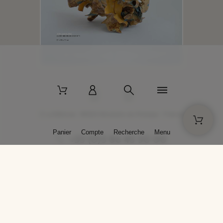
2 La Bâtisse - 89520 Moutiers-en-Puisaye - France
Panier
Compte
Recherche
Menu
+33 (0)3 86 45 50 00
* Livraison gratuite pour les commandes passées sur solargil.com dès
129,00 € TTC d'achat, pour un poids global, emballage inclus, de 30 kg
maximum en France métropolitaine.
Crédits photos : Photos publiées avec l’aimable autorisation des
artistes. Toute reproduction ou diffusion sans leur autorisation est