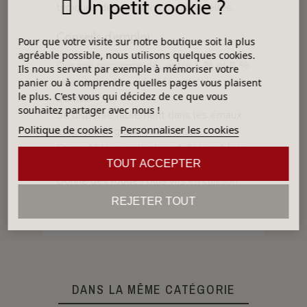
Un petit cookie ?
typiques des cuissons traditionnelles.
Conseils d’emploi
Pour que votre visite sur notre boutique soit la plus
agréable possible, nous utilisons quelques cookies.
Dosage recommandé : entre 1 % et 8 %
Ils nous servent par exemple à mémoriser votre
selon la teinte souhaitée et le type
panier ou à comprendre quelles pages vous plaisent
le plus. C'est vous qui décidez de ce que vous
d’émail.
souhaitez partager avec nous !
Se disperse facilement dans les émaux
Politique de cookies
Personnaliser les cookies
et engobes grâce à sa finesse.
Compatible avec la plupart des matières
premières et oxydes colorants.
TOUT ACCEPTER
Donne des rouges plus vifs en cuisson
oxydante et des tons plus sombres en
REJETER TOUT
cuisson réductrice.
DANS LA MÊME CATÉGORIE